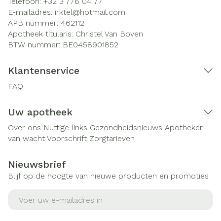
Telefoon:
+32 3 776 04 77
E-mailadres:
irktel@
hotmail.com
APB nummer:
462112
Apotheek titularis:
Christel Van Boven
BTW nummer:
BE0458901852
Klantenservice
FAQ
Uw apotheek
Over ons
Nuttige links
Gezondheidsnieuws
Apotheker
van wacht
Voorschrift
Zorgtarieven
Nieuwsbrief
Blijf op de hoogte van nieuwe producten en promoties
E-mail adres