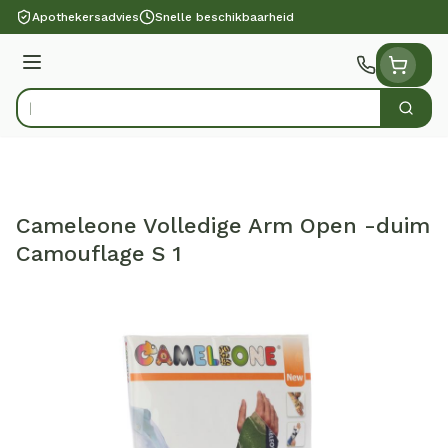
Ga naar de inhoud
Apothekersadvies
Snelle beschikbaarheid
Menu
Zoek
Product, merk, categorie...
Cameleone Volledige Arm Open -duim
Camouflage S 1