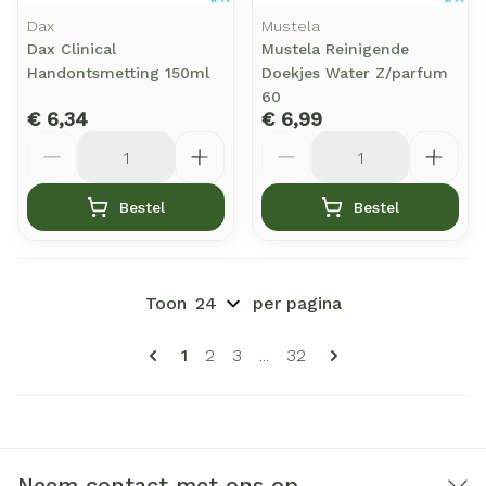
Dax
Mustela
Dax Clinical
Mustela Reinigende
Handontsmetting 150ml
Doekjes Water Z/parfum
60
€ 6,34
€ 6,99
Aantal
Aantal
Bestel
Bestel
Toon
per pagina
Pagina's
U lees momenteel pagina
Pagina
Pagina
Pagina
1
2
3
...
32
Neem contact met ons op