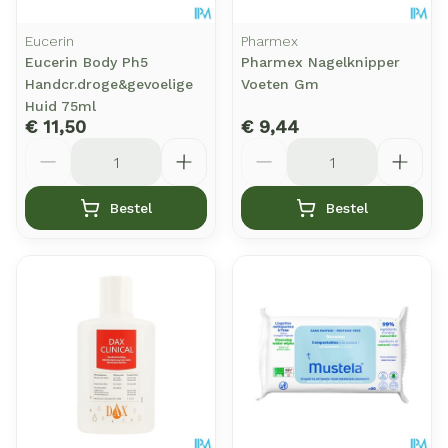
Eucerin
Pharmex
Eucerin Body Ph5
Pharmex Nagelknipper
Handcr.droge&gevoelige
Voeten Gm
Huid 75ml
€ 11,50
€ 9,44
Aantal
Aantal
Bestel
Bestel