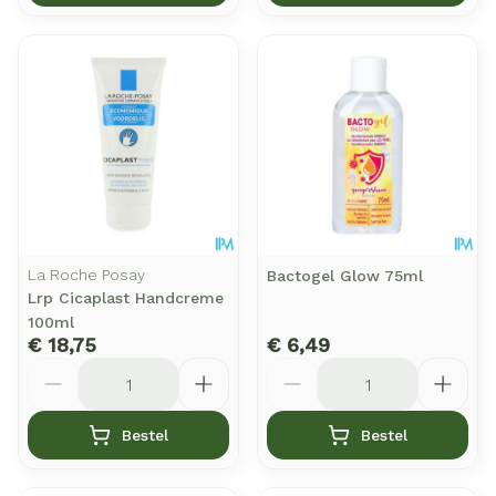
La Roche Posay
Bactogel Glow 75ml
Lrp Cicaplast Handcreme
100ml
€ 18,75
€ 6,49
Aantal
Aantal
Bestel
Bestel