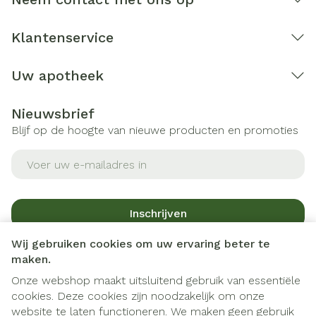
Klantenservice
Uw apotheek
Nieuwsbrief
Blijf op de hoogte van nieuwe producten en promoties
E-mail adres
Inschrijven
Wij gebruiken cookies om uw ervaring beter te
Door op inschrijven te klikken, schrijft u zich in voor onze
maken.
nieuwsbrief en gaat u akkoord met onze
privacy policy
.
Onze webshop maakt uitsluitend gebruik van essentiële
cookies. Deze cookies zijn noodzakelijk om onze
website te laten functioneren. We maken geen gebruik