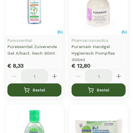
Puressentiel
Pharmacosmedics
Puressentiel Zuiverende
Puramain Handgel
Gel A/bact. Gev.h 80ml
Hygienisch Pompfles
300ml
€ 8,33
€ 12,80
Aantal
Aantal
Bestel
Bestel