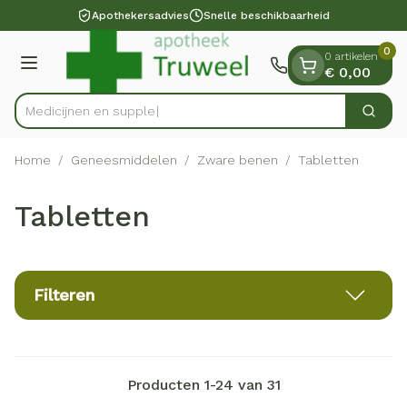
Dia 1 van 1
Ga naar de inhoud
Apothekersadvies
Snelle beschikbaarheid
0
0 artikelen
Menu
€ 0,00
Zoek
Product, merk, categorie...
Home
/
Geneesmiddelen
/
Zware benen
/
Tabletten
Tabletten
Filteren
Producten
1
-
24
van
31