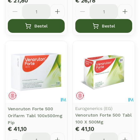
€ 27,80
€ 26,78
Aantal
Aantal
Bestel
Bestel
Geneesmiddel
Geneesmiddel
Eurogenerics (EG)
Venoruton Forte 500
Venoruton Forte 500 Tabl
Orifarm Tabl 100x500mg
100 X 500Mg
Pip
€ 41,10
€ 41,10
Aantal
Aantal