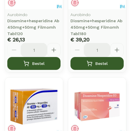
Geneesmiddel
Geneesmiddel
Aurobindo
Aurobindo
Diosmine+hesperidine Ab
Diosmine+hesperidine Ab
450mg+50mg Filmomh
450mg+50mg Filmomh
Tabl120
Tabl180
€ 26,13
€ 39,20
Aantal
Aantal
Bestel
Bestel
Geneesmiddel
Geneesmiddel