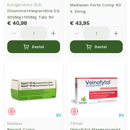
Eurogenerics (EG)
Mediaven Forte Comp 60
Diosmine+Hesperidine EG
X 30mg
900Mg+100Mg Tabl 90
€ 40,98
€ 43,95
Aantal
Aantal
Bestel
Bestel
Geneesmiddel
Geneesmiddel
Madaus
Tilman
Reparil Comp
Veinofytol Maagsapresist