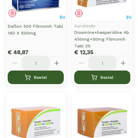
Geneesmiddel
Geneesmiddel
Aurobindo
Daflon 500 Filmomh Tabl
Diosmine+hesperidine Ab
180 X 500mg
450mg+50mg Filmomh
Tabl 30
€ 48,87
€ 12,35
Aantal
Aantal
Bestel
Bestel