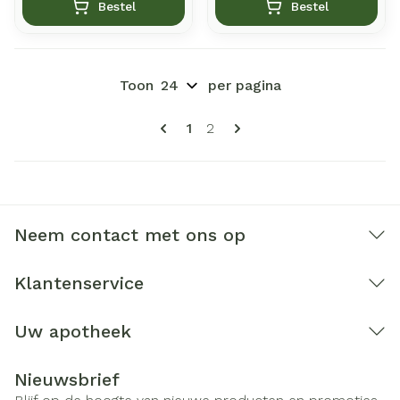
Bestel
Bestel
Toon
per pagina
Pagina's
U lees momenteel pagina
Pagina
1
2
Neem contact met ons op
Klantenservice
Uw apotheek
Nieuwsbrief