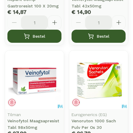
Gastroresist 100 X 20mg
Tabl 42x50mg
€ 14,87
€ 14,90
Aantal
Aantal
Bestel
Bestel
Geneesmiddel
Geneesmiddel
Tilman
Eurogenerics (EG)
Veinofytol Maagsapresist
Venoruton 1000 Sach
Tabl 98x50mg
Pulv Per Os 30