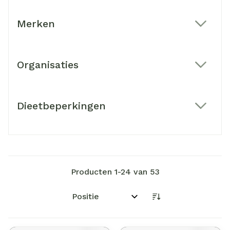
Merken
filter
Organisaties
filter
Dieetbeperkingen
filter
Producten
1
-
24
van
53
Sorteer op: