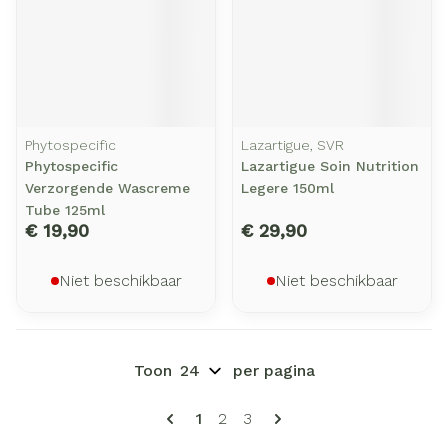
Phytospecific
Lazartigue, SVR
Phytospecific
Lazartigue Soin Nutrition
Verzorgende Wascreme
Legere 150ml
Tube 125ml
€ 19,90
€ 29,90
Niet beschikbaar
Niet beschikbaar
Toon
per pagina
Pagina's
U lees momenteel pagina
Pagina
Pagina
1
2
3