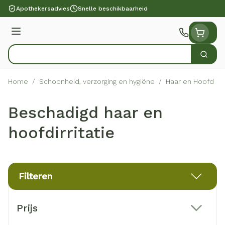
Ga naar de inhoud
Apothekersadvies
Snelle beschikbaarheid
Menu
Zoek
Product, merk, categorie...
Home
/
Schoonheid, verzorging en hygiëne
/
Haar en Hoofd
/
Beschadigd haar en
hoofdirritatie
Filteren
Doorgaan naar productlijst
Prijs
filter