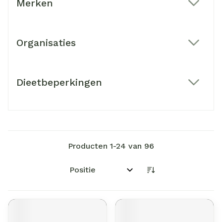
Merken
filter
Organisaties
filter
Dieetbeperkingen
filter
Producten
1
-
24
van
96
Sorteer op: