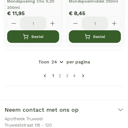
Mondspoeling Chx 0,20
Mondspoelmiddel 250ml
200ml
€ 11,95
€ 8,45
Aantal
Aantal
Bestel
Bestel
Toon
per pagina
Pagina's
U lees momenteel pagina
Pagina
Pagina
Pagina
1
2
3
4
Neem contact met ons op
Apotheek Truweel
Truweelstraat 118 - 120