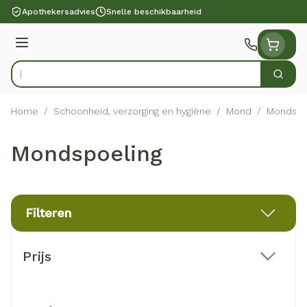
Ga naar de inhoud
Apothekersadvies
Snelle beschikbaarheid
Menu
Zoek
Product, merk, categorie...
Home
/
Schoonheid, verzorging en hygiëne
/
Mond
/
Mondspo
Mondspoeling
Filteren
Doorgaan naar productlijst
Prijs
filter