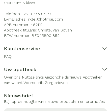
9100
Sint-Niklaas
Telefoon:
+32 3 776 04 77
E-mailadres:
irktel@
hotmail.com
APB nummer:
462112
Apotheek titularis:
Christel Van Boven
BTW nummer:
BE0458901852
Klantenservice
FAQ
Uw apotheek
Over ons
Nuttige links
Gezondheidsnieuws
Apotheker
van wacht
Voorschrift
Zorgtarieven
Nieuwsbrief
Blijf op de hoogte van nieuwe producten en promoties
E-mail adres