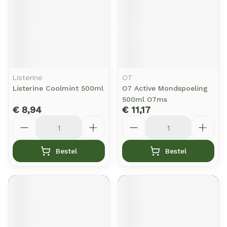
Listerine
O7
Listerine Coolmint 500ml
O7 Active Mondspoeling
500ml O7ms
€ 8,94
€ 11,17
Aantal
Aantal
Bestel
Bestel