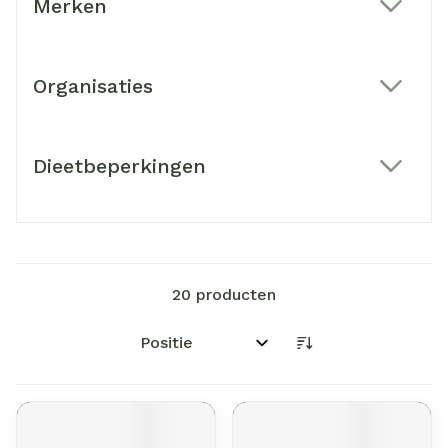
Merken
filter
Organisaties
filter
Dieetbeperkingen
filter
20
producten
Sorteer op: