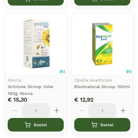
Aboca
Opella Healthcare
Grintuss Siroop Volw
Bisolnatural Siroop 100ml
180g Aboca
€ 15,30
€ 12,92
Aantal
Aantal
Bestel
Bestel