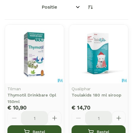
Sorteer op:
Tilman
Qualiphar
Thymotil Drinkbare Opl
Toulakids 180 ml siroop
150ml
€ 10,90
€ 14,70
Aantal
Aantal
Bestel
Bestel