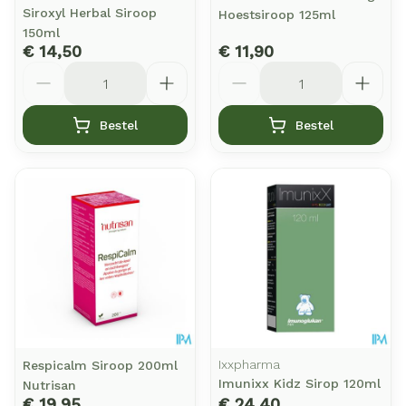
Siroxyl Herbal Siroop
Hoestsiroop 125ml
150ml
€ 14,50
€ 11,90
Aantal
Aantal
Bestel
Bestel
Ixxpharma
Respicalm Siroop 200ml
Imunixx Kidz Sirop 120ml
Nutrisan
€ 19,95
€ 24,40