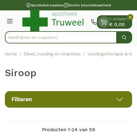
Dia 1 van 1
Ga naar de inhoud
Apothekersadvies
Snelle beschikbaarheid
0
0 artikelen
Menu
€ 0,00
Med
Zoek
Product, merk, categorie...
Home
/
Dieet, voeding en vitamines
/
Voedingstherapie & welz
Siroop
Filteren
Producten
1
-
24
van
59