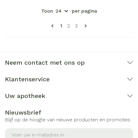
Toon
per pagina
Pagina's
U lees momenteel pagina
Pagina
Pagina
1
2
3
Neem contact met ons op
Klantenservice
Uw apotheek
Nieuwsbrief
Blijf op de hoogte van nieuwe producten en promoties
E-mail adres