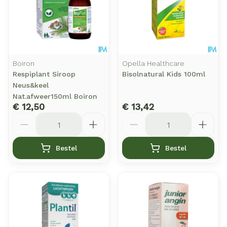
Boiron
Opella Healthcare
Respiplant Siroop
Bisolnatural Kids 100ml
Neus&keel
Nat.afweer150ml Boiron
€ 12,50
€ 13,42
Aantal
Aantal
Bestel
Bestel