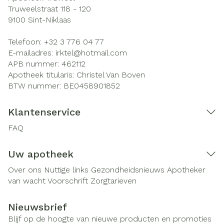
Truweelstraat 118 - 120
9100
Sint-Niklaas
Telefoon:
+32 3 776 04 77
E-mailadres:
irktel@
hotmail.com
APB nummer:
462112
Apotheek titularis:
Christel Van Boven
BTW nummer:
BE0458901852
Klantenservice
FAQ
Uw apotheek
Over ons
Nuttige links
Gezondheidsnieuws
Apotheker
van wacht
Voorschrift
Zorgtarieven
Nieuwsbrief
Blijf op de hoogte van nieuwe producten en promoties