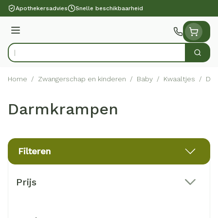
Ga naar de inhoud
Apothekersadvies
Snelle beschikbaarheid
Menu
Zoek
Product, merk, categorie...
Home
/
Zwangerschap en kinderen
/
Baby
/
Kwaaltjes
/
Da
Darmkrampen
Filteren
Doorgaan naar productlijst
Prijs
filter