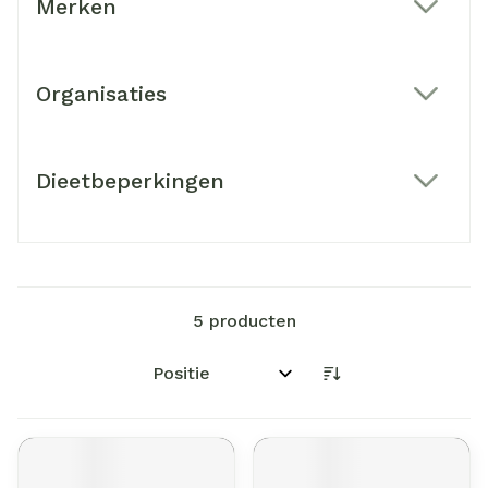
Merken
filter
Organisaties
filter
Dieetbeperkingen
filter
5
producten
Sorteer op: