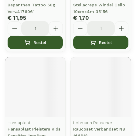
Bepanthen Tattoo 50g
Stellacrepe Windel Cello
Verv.4176061
10cmx4m 35156
€ 11,95
€ 1,70
Aantal
Aantal
Bestel
Bestel
Hansaplast
Lohmann Rauscher
Hansaplast Pleisters Kids
Raucoset Verbandset N8
Sensitive 1mx6cm
166618