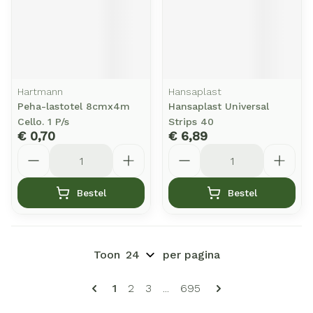
Hartmann
Hansaplast
Peha-lastotel 8cmx4m
Hansaplast Universal
Cello. 1 P/s
Strips 40
€ 0,70
€ 6,89
Aantal
Aantal
Bestel
Bestel
Toon
per pagina
Pagina's
U lees momenteel pagina
Pagina
Pagina
Pagina
1
2
3
...
695