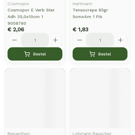
Cosmopor
Hartmann
Cosmopor E Verb Ster
Tensocrepe 85gr
Adh 35,0x10cm 1
5cmx4m 1 P/s
9008780
€ 2,06
€ 1,83
Aantal
Aantal
Bestel
Bestel
Bepanthen
Lohmann Rauscher