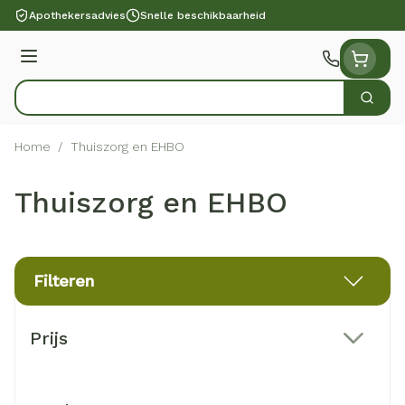
Ga naar de inhoud
Apothekersadvies
Snelle beschikbaarheid
Menu
Zoek
Product, merk, categorie...
Home
/
Thuiszorg en EHBO
Thuiszorg en EHBO
Filteren
Doorgaan naar productlijst
Prijs
filter