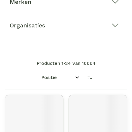
Merken
filter
Organisaties
filter
Producten
1
-
24
van
16664
Sorteer op: