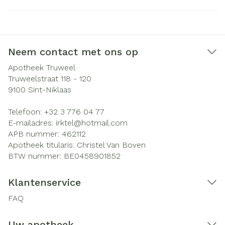
Neem contact met ons op
Apotheek Truweel
Truweelstraat 118 - 120
9100
Sint-Niklaas
Telefoon:
+32 3 776 04 77
E-mailadres:
irktel@
hotmail.com
APB nummer:
462112
Apotheek titularis:
Christel Van Boven
BTW nummer:
BE0458901852
Klantenservice
FAQ
Uw apotheek