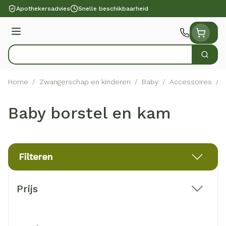
Ga naar de inhoud
Apothekersadvies
Snelle beschikbaarheid
Menu
Zoek
Product, merk, categorie...
Home
/
Zwangerschap en kinderen
/
Baby
/
Accessoires
/
Baby borstel en kam
Filteren
Doorgaan naar productlijst
Prijs
filter