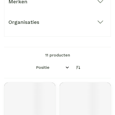
Merken
filter
Organisaties
filter
11
producten
Sorteer op: