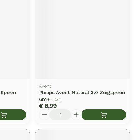
erende
Parfums en
geurproducten
Avent
+ Speen
Philips Avent Natural 3.0 Zuigspeen
CBD
6m+ T5 1
€ 8,99
Aantal