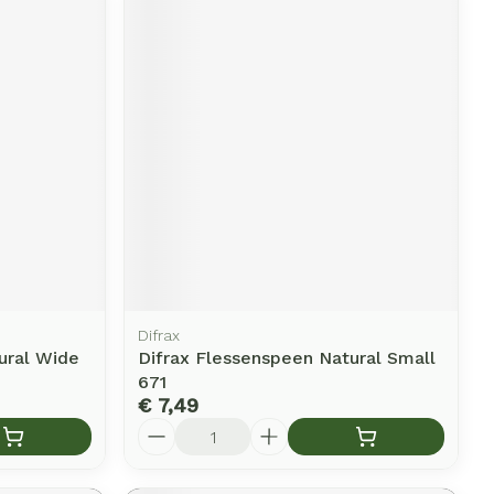
Difrax
ural Wide
Difrax Flessenspeen Natural Small
671
€ 7,49
Aantal