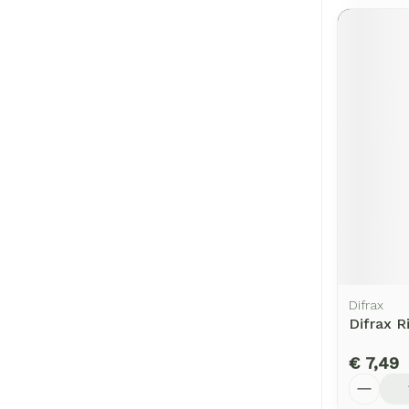
Difrax
Difrax R
€ 7,49
Aantal