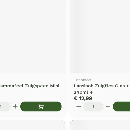
rging
Supplementen
Insectenw
middelen
n
Mondmaskers
issen
-
id
d
Lansinoh
Mammafeel Zuigspeen Mini
Lansinoh Zuigfles Glas 
Zelfbruiner
Scheren
240ml 4
€ 12,99
Aantal