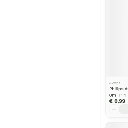
Avent
Philips 
0m T1 1
€ 8,99
Aantal