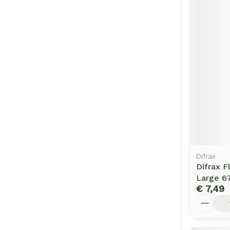
Difrax
Difrax 
Large 6
€ 7,49
Aantal