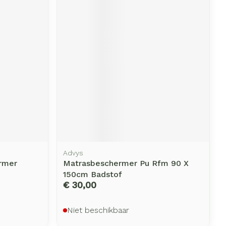
erende
Parfums en
geurproducten
Advys
CBD
rmer
Matrasbeschermer Pu Rfm 90 X
150cm Badstof
€ 30,00
Niet beschikbaar