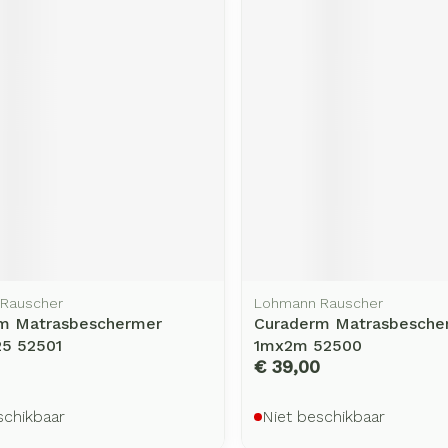
rging
Supplementen
Insectenw
middelen
n
Mondmaskers
issen
-
id
d
Rauscher
Lohmann Rauscher
Zelfbruiner
Scheren
m Matrasbeschermer
Curaderm Matrasbesche
5 52501
1mx2m 52500
€ 39,00
schikbaar
Niet beschikbaar