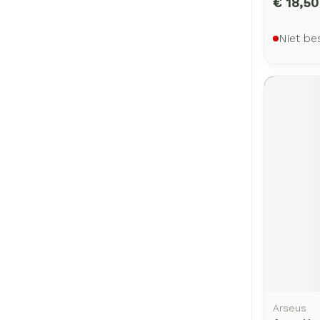
€ 18,50
Niet be
Arseus