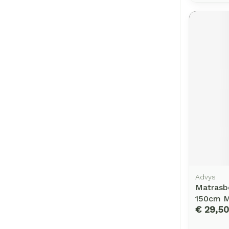
Advys
Matrasb
150cm M
€ 29,50