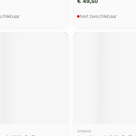
€ 49,50
schikbaar
Niet beschikbaar
Arseus