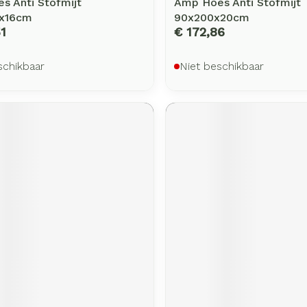
s Anti Stofmijt
Amp Hoes Anti Stofmijt
x16cm
90x200x20cm
1
€ 172,86
schikbaar
Niet beschikbaar