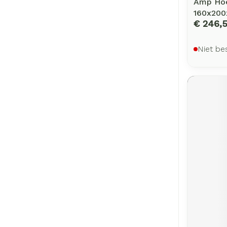
Amp Hoe
160x200
€ 246,5
Niet be