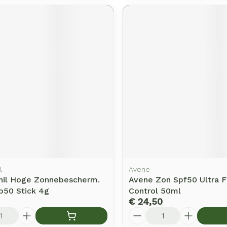
l
Avene
il Hoge Zonnebescherm.
Avene Zon Spf50 Ultra Fl
p50 Stick 4g
Control 50ml
€ 24,50
Aantal