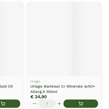
Uriage
uid Oil
Uriage Bariesun Cr Minerale Ip50+
Allerg.h 100ml
€ 24,90
Aantal