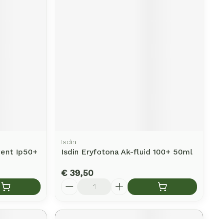
Isdin
vent Ip50+
Isdin Eryfotona Ak-fluid 100+ 50ml
€ 39,50
Aantal