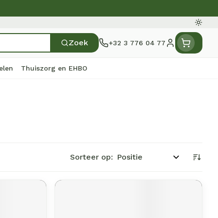
Oversc
Zoek
+32 3 776 04 77
Klant menu
elen
Thuiszorg en EHBO
en
e
ten
rts
Handen
Voedingstherapie &
Zicht
Gemmotherapie
Incontinentie
Paarden
Mineralen, vitaminen en
ten
welzijn
tonica
eren
Handverzorging
Onderleggers
Ogen
Mineralen
 gewrichten
Steunkousen
en
pslingerie
Handhygiëne
Luierbroekje
Sorteer op:
en - detox
Neus
Vitaminen
en hygiëne
Manicure & pedicure
Inlegverband
Keel
n
Incontinentieslips
Botten, spieren en
ten
Toon meer
gewrichten
vogels
Fytotherapie
Wondzorg