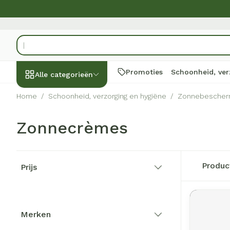
Ga naar de inhoud
Product, merk, categorie...
Promoties
Schoonheid, ver
Alle categorieën
Home
/
Schoonheid, verzorging en hygiëne
/
Zonnebescher
Promoties
Zonnecrèmes
Schoonheid,
Haar en Hoof
Afslanken
Zwangerscha
Geheugen
Aromatherapi
Lenzen en bril
Insecten
Maag darm ste
verzorging en hygiëne
Toon submenu voor Schoonhei
Kammen - ont
Maaltijdvervan
Zwangerschapsl
Verstuiver
Lensproducte
Verzorging ins
Maagzuur
Doorgaan naar productlijst
Dieet, voeding en
Seksualiteit
Beschadigd haa
Eetlustremmer
Borstvoeding
Essentiële olië
Brillen
Anti insecten
Lever, galblaa
Produ
Prijs
vitamines
hoofdirritatie
filter
Toon submenu voor Dieet, voe
Platte buik
Lichaamsverzo
Complex - com
Teken tang of p
Braken
Styling - spray 
Vetverbrander
Vitamines en
Laxeermiddele
Zwangerschap en
Zware benen
kinderen
Verzorging
supplementen
Merken
Toon submenu voor Zwangersc
Toon meer
Toon meer
filter
Oligo-elemen
Honden
Toon meer
Toon meer