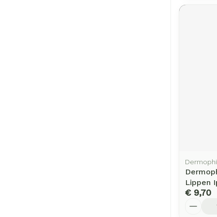
Dermophi
Dermoph
Lippen I
€ 9,70
Aantal