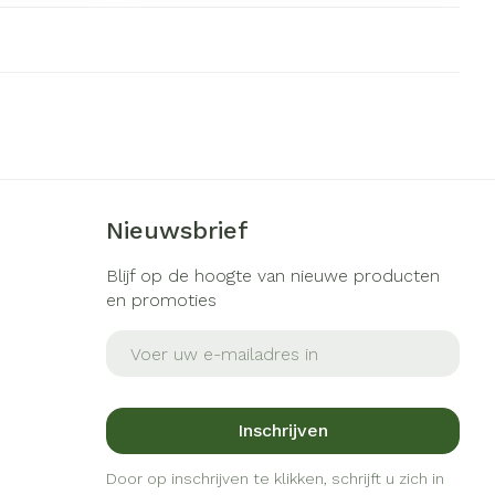
erende
Parfums en
geurproducten
Nieuwsbrief
Blijf op de hoogte van nieuwe producten
en promoties
E-mail adres
CBD
Inschrijven
Door op inschrijven te klikken, schrijft u zich in