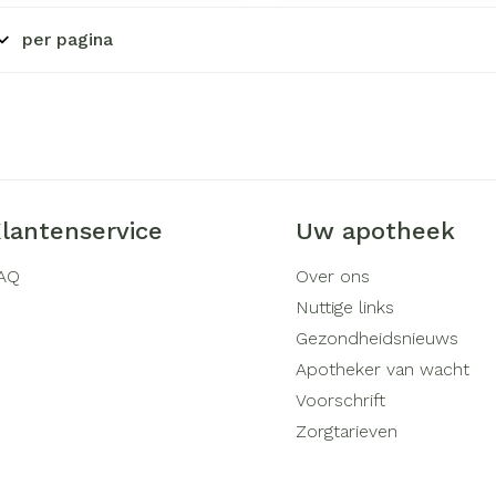
rging
Supplementen
Insectenw
per pagina
middelen
n
Mondmaskers
issen
-
id
d
lantenservice
Uw apotheek
AQ
Over ons
Nuttige links
Gezondheidsnieuws
Zelfbruiner
Scheren
Apotheker van wacht
Voorschrift
Zorgtarieven