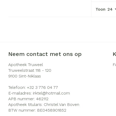
Haar
Gezichtsverzo
Toon
Pillendozen e
Pigmentstoorn
accessoires
Gevoelige huid 
geïrriteerde hu
Gemengde hui
Doffe huid
Neem contact met ons op
K
Toon meer
Apotheek Truweel
F
Truweelstraat 118 - 120
9100
Sint-Niklaas
Snurken
Telefoon:
+32 3 776 04 77
E-mailadres:
irktel@
hotmail.com
APB nummer:
462112
Apotheek titularis:
Christel Van Boven
BTW nummer:
BE0458901852