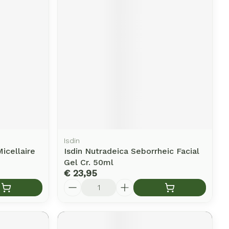
erende
Parfums en
geurproducten
Isdin
icellaire
Isdin Nutradeica Seborrheic Facial
CBD
Gel Cr. 50ml
€ 23,95
Aantal