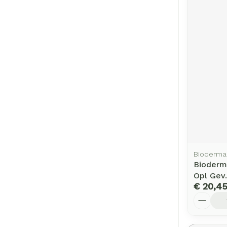
Bioderma
Bioderma
Opl Gev
€ 20,4
Aantal