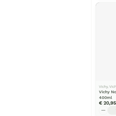
Vichy, Vi
Vichy N
400ml
€ 20,95
Aantal