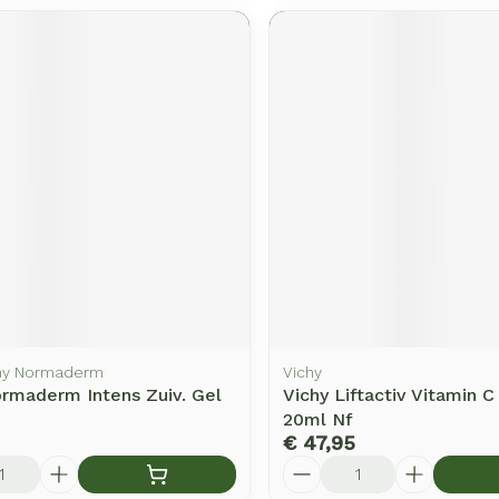
chy Normaderm
Vichy
ormaderm Intens Zuiv. Gel
Vichy Liftactiv Vitamin 
20ml Nf
€ 47,95
Aantal