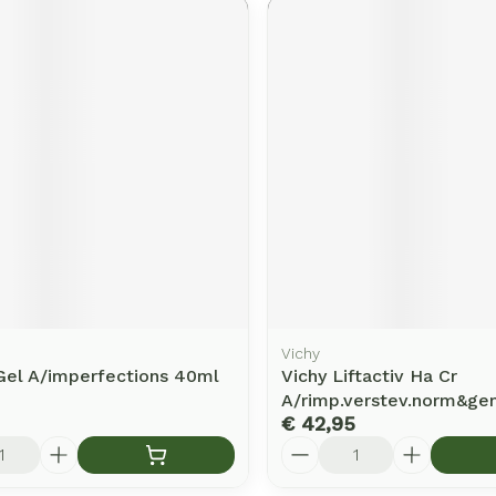
Vichy
Gel A/imperfections 40ml
Vichy Liftactiv Ha Cr
A/rimp.verstev.norm&g
€ 42,95
Aantal