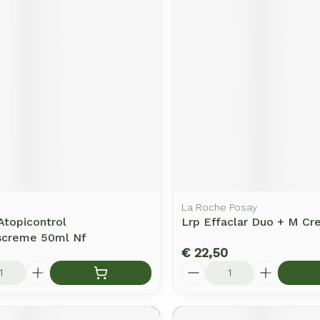
La Roche Posay
Atopicontrol
Lrp Effaclar Duo + M C
screme 50ml Nf
€ 22,50
Aantal