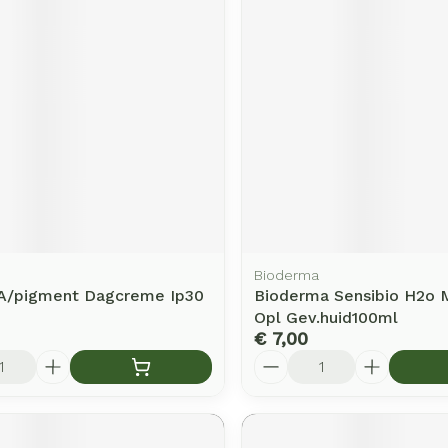
rging
Supplementen
Insectenw
middelen
n
Mondmaskers
issen
-
id
d
Bioderma
 A/pigment Dagcreme Ip30
Bioderma Sensibio H2o M
Zelfbruiner
Scheren
Opl Gev.huid100ml
€ 7,00
Aantal