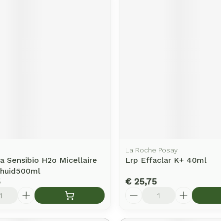
La Roche Posay
 Sensibio H2o Micellaire
Lrp Effaclar K+ 40ml
.huid500ml
5
€ 25,75
Aantal