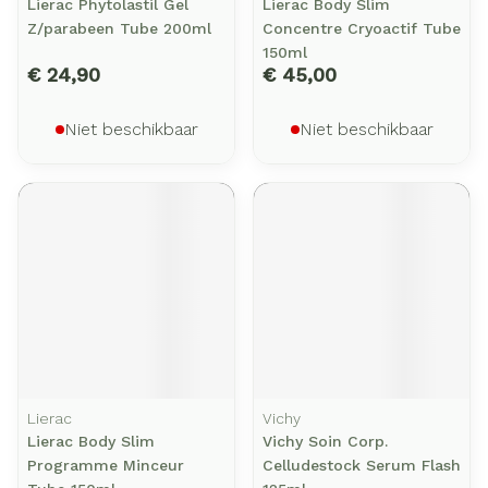
Lierac Phytolastil Gel
Lierac Body Slim
Z/parabeen Tube 200ml
Concentre Cryoactif Tube
150ml
€ 24,90
€ 45,00
Niet beschikbaar
Niet beschikbaar
Lierac
Vichy
Lierac Body Slim
Vichy Soin Corp.
Programme Minceur
Celludestock Serum Flash