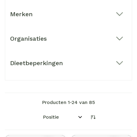
Merken
filter
Organisaties
filter
Dieetbeperkingen
filter
Producten
1
-
24
van
85
Sorteer op: