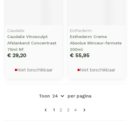
Caudalie
Esthederm
Caudalie Vinosculpt
Esthederm Creme
Afslankend Concentraat
Absolue Minceur-fermete
75ml Nf
200ml
€ 29,20
€ 55,95
Niet beschikbaar
Niet beschikbaar
Toon
per pagina
Pagina's
U lees momenteel pagina
Pagina
Pagina
Pagina
1
2
3
4