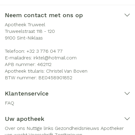
Neem contact met ons op
Apotheek Truweel
Truweelstraat 118 - 120
9100
Sint-Niklaas
Telefoon:
+32 3 776 04 77
E-mailadres:
irktel@
hotmail.com
APB nummer:
462112
Apotheek titularis:
Christel Van Boven
BTW nummer:
BE0458901852
Klantenservice
FAQ
Uw apotheek
Over ons
Nuttige links
Gezondheidsnieuws
Apotheker
van wacht
Voorschrift
Zorgtarieven