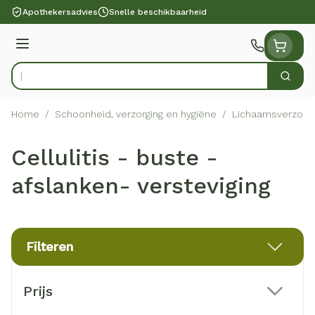
Ga naar de inhoud
Apothekersadvies
Snelle beschikbaarheid
Menu
Zoek
Product, merk, categorie...
Home
/
Schoonheid, verzorging en hygiëne
/
Lichaamsverzorgi
Cellulitis - buste -
afslanken- versteviging
Filteren
Doorgaan naar productlijst
Prijs
filter