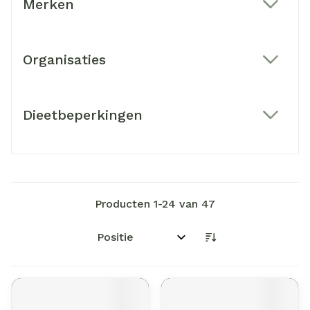
Merken
filter
Organisaties
filter
Dieetbeperkingen
filter
Producten
1
-
24
van
47
Sorteer op: