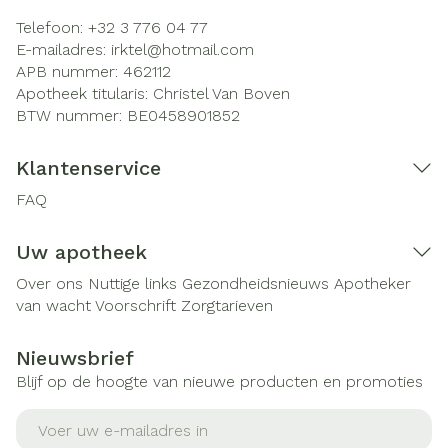
Telefoon:
+32 3 776 04 77
E-mailadres:
irktel@
hotmail.com
APB nummer:
462112
Apotheek titularis:
Christel Van Boven
BTW nummer:
BE0458901852
Klantenservice
FAQ
Uw apotheek
Over ons
Nuttige links
Gezondheidsnieuws
Apotheker
van wacht
Voorschrift
Zorgtarieven
Nieuwsbrief
Blijf op de hoogte van nieuwe producten en promoties
E-mail adres