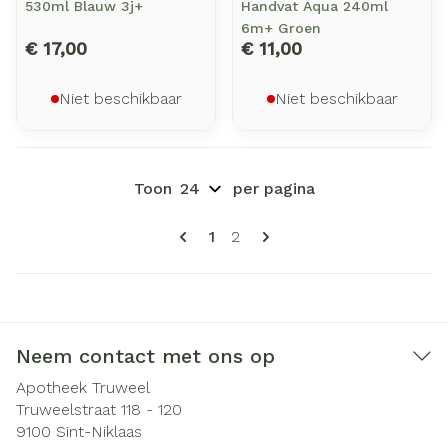
530ml Blauw 3j+
Handvat Aqua 240ml
6m+ Groen
€ 17,00
€ 11,00
Niet beschikbaar
Niet beschikbaar
Toon
per pagina
Pagina's
U lees momenteel pagina
Pagina
1
2
Neem contact met ons op
Apotheek Truweel
Truweelstraat 118 - 120
9100
Sint-Niklaas