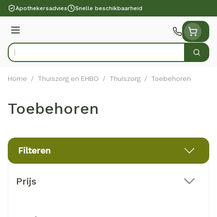
Ga naar de inhoud
Apothekersadvies
Snelle beschikbaarheid
Menu
Zoek
Product, merk, categorie...
Home
/
Thuiszorg en EHBO
/
Thuiszorg
/
Toebehoren
Toebehoren
Filteren
Doorgaan naar productlijst
Prijs
filter