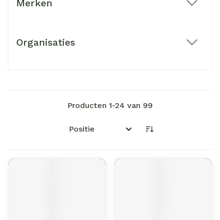
Merken
filter
Organisaties
filter
Producten
1
-
24
van
99
Sorteer op: