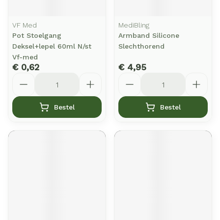
VF Med
MediBling
Pot Stoelgang
Armband Silicone
Deksel+lepel 60ml N/st
Slechthorend
Vf-med
€ 0,62
€ 4,95
Aantal
Aantal
Bestel
Bestel