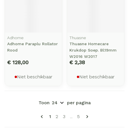
Adhome
Thuasne
Adhome Paraplu Rollator
Thuasne Homecare
Rood
Krukdop Soep. Bl.19mm
W2016 W2017
€ 128,00
€ 2,38
Niet beschikbaar
Niet beschikbaar
Toon
per pagina
Pagina's
U lees momenteel pagina
Pagina
Pagina
Pagina
1
2
3
...
5