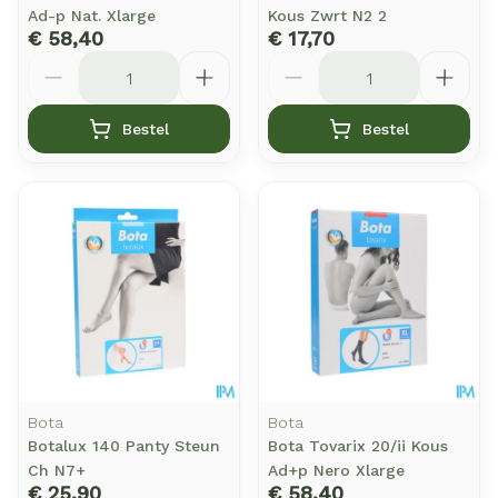
Ad-p Nat. Xlarge
Kous Zwrt N2 2
€ 58,40
€ 17,70
Aantal
Aantal
Bestel
Bestel
Bota
Bota
Botalux 140 Panty Steun
Bota Tovarix 20/ii Kous
Ch N7+
Ad+p Nero Xlarge
€ 25,90
€ 58,40