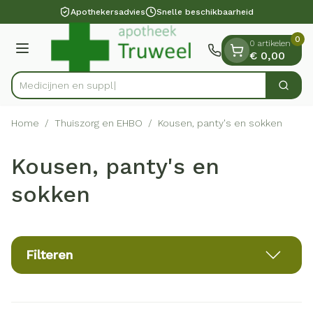
Dia 1 van 1
Ga naar de inhoud
Apothekersadvies
Snelle beschikbaarheid
0
0 artikelen
Menu
€ 0,00
Zoek
Product, merk, categorie...
Home
/
Thuiszorg en EHBO
/
Kousen, panty's en sokken
Kousen, panty's en
sokken
Filteren