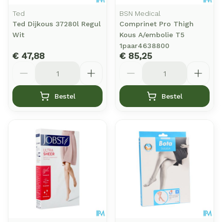
Ted
BSN Medical
Ted Dijkous 37280l Regul
Comprinet Pro Thigh
Wit
Kous A/embolie T5
1paar4638800
€ 47,88
€ 85,25
Aantal
Aantal
Bestel
Bestel