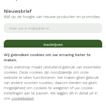
Nieuwsbrief
Blijf op de hoogte van nieuwe producten en promoties
E-mail adres
Inschrijven
Wij gebruiken cookies om uw ervaring beter te
Door op inschrijven te klikken, schrijft u zich in voor onze
maken.
nieuwsbrief en gaat u akkoord met onze
privacy policy
.
Onze webshop maakt uitsluitend gebruik van essentiële
cookies. Deze cookies zijn noodzakelijk om onze
website te laten functioneren. We maken geen gebruik
van andere soorten cookies; daarom bieden we geen
mogelijkheid om cookies te weigeren of uw cookie-
instellingen aan te passen. We leggen dit in detail uit in
Juridische links
ons
cookiebeleid