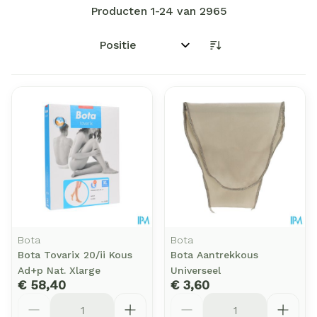
Producten
1
-
24
van
2965
Sorteer op:
Bota
Bota
Bota Tovarix 20/ii Kous
Bota Aantrekkous
Ad+p Nat. Xlarge
Universeel
€ 58,40
€ 3,60
Aantal
Aantal