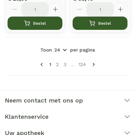
Aantal
Aantal
Bestel
Bestel
Toon
per pagina
Pagina's
U lees momenteel pagina
Pagina
Pagina
Pagina
1
2
3
...
124
Neem contact met ons op
Klantenservice
Uw apotheek