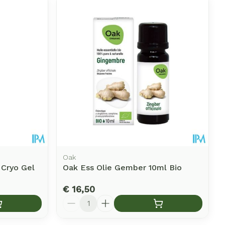
et
erende
Parfums en
geurproducten
Oak
 Cryo Gel
Oak Ess Olie Gember 10ml Bio
CBD
€ 16,50
Aantal