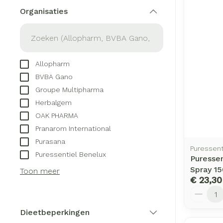
Aerosol toeste
kloven
Creme, gel en 
Organisaties
Aerosol access
Blaren
filter
Zuurstof
Eelt
Ademhalingsst
Eksteroog - li
Allopharm
Toon meer
BVBA Gano
Spieren en ge
Groupe Multipharma
Herbalgem
Specifiek voo
OAK PHARMA
Naalden en sp
Pranarom International
Infecties
Lichaamsverzo
Purasana
Spuiten
Puressent
Deodorant
Puressentiel Benelux
Puressen
Oplossing voor 
Gezichtsverzor
Luizen
Spray 1
Toon meer
Naalden
€ 23,30
Aantal
Naalden voor i
Diagnostica
pennaalden
Dieetbeperkingen
filter
Toon meer