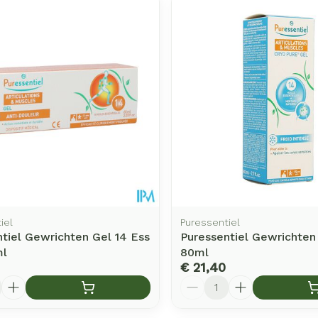
Enkel en vo
Toon meer
rging
Supplementen
Insectenw
middelen
n
Mondmaskers
issen
-
id
d
iel
Puressentiel
tiel Gewrichten Gel 14 Ess
Puressentiel Gewrichten
ml
80ml
Zelfbruiner
Scheren
€ 21,40
Aantal