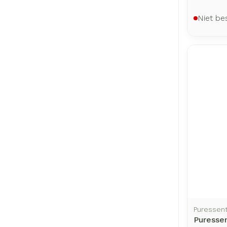
Niet be
Puressent
Puresse