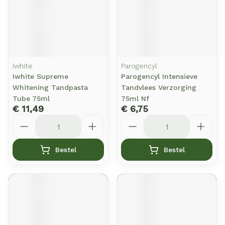
Iwhite
Parogencyl
Iwhite Supreme
Parogencyl Intensieve
Whitening Tandpasta
Tandvlees Verzorging
Tube 75ml
75ml Nf
€ 11,49
€ 6,75
Aantal
Aantal
Bestel
Bestel