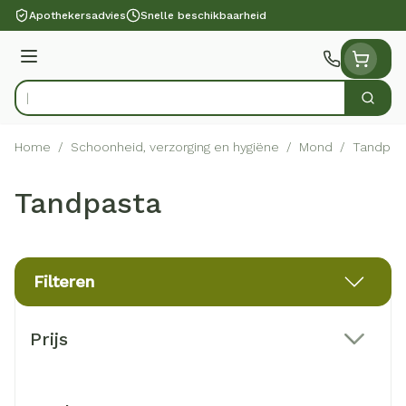
Ga naar de inhoud
Apothekersadvies
Snelle beschikbaarheid
Menu
Zoek
Product, merk, categorie...
Home
/
Schoonheid, verzorging en hygiëne
/
Mond
/
Tandpas
Tandpasta
Filteren
Doorgaan naar productlijst
Prijs
filter