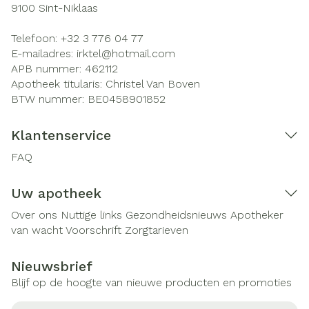
9100
Sint-Niklaas
Telefoon:
+32 3 776 04 77
E-mailadres:
irktel@
hotmail.com
APB nummer:
462112
Apotheek titularis:
Christel Van Boven
BTW nummer:
BE0458901852
Klantenservice
FAQ
Uw apotheek
Over ons
Nuttige links
Gezondheidsnieuws
Apotheker
van wacht
Voorschrift
Zorgtarieven
Nieuwsbrief
Blijf op de hoogte van nieuwe producten en promoties
E-mail adres