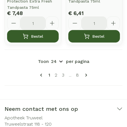
Protection Extra Fresh
Tandpasta 75ml
Tandpasta 75ml
€ 7,48
€ 6,41
Aantal
Aantal
Bestel
Bestel
Toon
per pagina
Pagina's
U lees momenteel pagina
Pagina
Pagina
Pagina
1
2
3
...
8
Neem contact met ons op
Apotheek Truweel
Truweelstraat 118 - 120