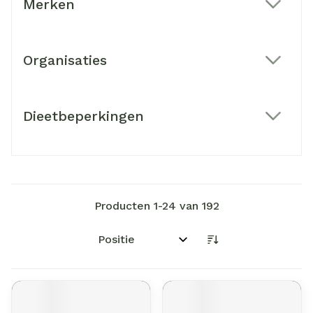
Merken
filter
Organisaties
filter
Dieetbeperkingen
filter
Producten
1
-
24
van
192
Sorteer op: