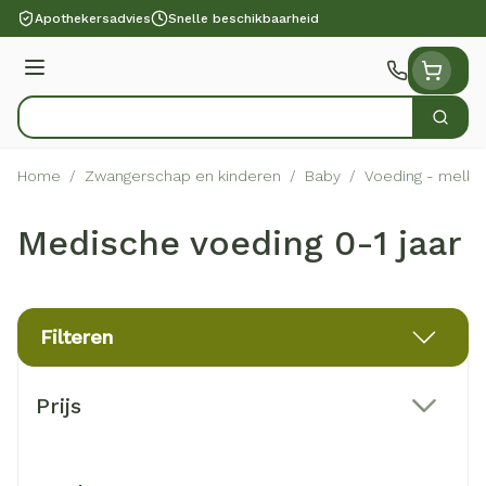
Ga naar de inhoud
Apothekersadvies
Snelle beschikbaarheid
Menu
Zoek
Product, merk, categorie...
Home
/
Zwangerschap en kinderen
/
Baby
/
Voeding - melk
Medische voeding 0-1 jaar
Filteren
Doorgaan naar productlijst
Prijs
filter