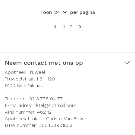
Toon
per pagina
Pagina's
U lees momenteel pagina
Pagina
1
2
Neem contact met ons op
Apotheek Truweel
Truweelstraat 118 - 120
9100
Sint-Niklaas
Telefoon:
+32 3 776 04 77
E-mailadres:
irktel@
hotmail.com
APB nummer:
462112
Apotheek titularis:
Christel Van Boven
BTW nummer:
BE0458901852