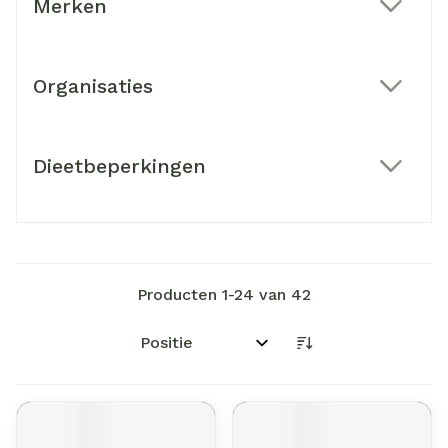
Merken
filter
Organisaties
filter
Dieetbeperkingen
filter
Producten
1
-
24
van
42
Sorteer op: