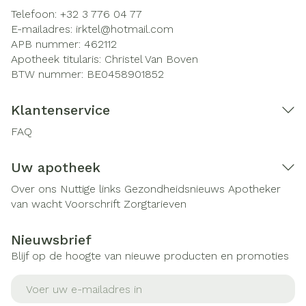
Telefoon:
+32 3 776 04 77
E-mailadres:
irktel@
hotmail.com
APB nummer:
462112
Apotheek titularis:
Christel Van Boven
BTW nummer:
BE0458901852
Klantenservice
FAQ
Uw apotheek
Over ons
Nuttige links
Gezondheidsnieuws
Apotheker
van wacht
Voorschrift
Zorgtarieven
Nieuwsbrief
Blijf op de hoogte van nieuwe producten en promoties
E-mail adres