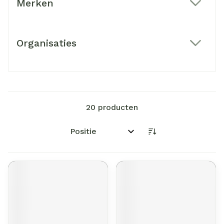
Merken
filter
Organisaties
filter
20
producten
Sorteer op: