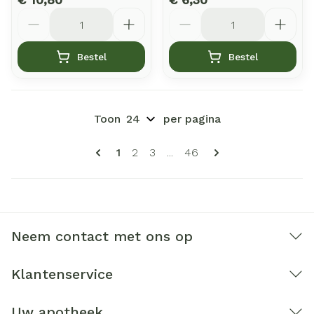
Aantal
Aantal
Bestel
Bestel
Toon
per pagina
Pagina's
U lees momenteel pagina
Pagina
Pagina
Pagina
1
2
3
...
46
Neem contact met ons op
Klantenservice
Uw apotheek