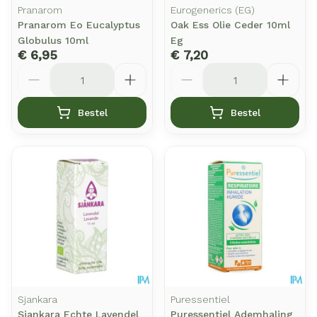
Pranarom
Eurogenerics (EG)
Pranarom Eo Eucalyptus
Oak Ess Olie Ceder 10ml
Globulus 10ml
Eg
€ 6,95
€ 7,20
Aantal
Aantal
Bestel
Bestel
Sjankara
Puressentiel
Sjankara Echte Lavendel
Puressentiel Ademhaling