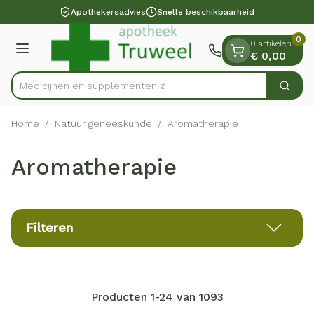
Dia 1 van 1
Ga naar de inhoud
Apothekersadvies
Snelle beschikbaarheid
0
0 artikelen
Menu
€ 0,00
Medicijne
Zoek
Product, merk, categorie...
Home
/
Natuur geneeskunde
/
Aromatherapie
Aromatherapie
Filteren
Producten
1
-
24
van
1093