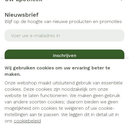
Nieuwsbrief
Blijf op de hoogte van nieuwe producten en promoties
E-mail adres
Inschrijven
Wij gebruiken cookies om uw ervaring beter te
Door op inschrijven te klikken, schrijft u zich in voor onze
maken.
nieuwsbrief en gaat u akkoord met onze
privacy policy
.
Onze webshop maakt uitsluitend gebruik van essentiële
cookies. Deze cookies zijn noodzakelijk om onze
website te laten functioneren. We maken geen gebruik
van andere soorten cookies; daarom bieden we geen
mogelijkheid om cookies te weigeren of uw cookie-
instellingen aan te passen. We leggen dit in detail uit in
Juridische links
ons
cookiebeleid