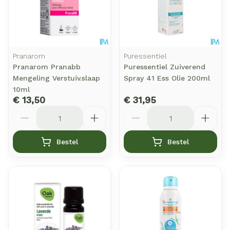
Pranarom
Puressentiel
Pranarom Pranabb
Puressentiel Zuiverend
Mengeling Verstuiv.slaap
Spray 41 Ess Olie 200ml
10ml
€ 13,50
€ 31,95
Aantal
Aantal
Bestel
Bestel