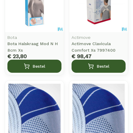
Bota
Actimove
Bota Halskraag Mod N H
Actimove Clavicula
8cm Xs
Comfort Xs 7997400
€ 23,80
€ 98,47
Bestel
Bestel