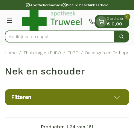
Dia 1 van 1
Ga naar de inhoud
Apothekersadvies
Snelle beschikbaarheid
0
0 artikelen
Menu
€ 0,00
Med
Zoek
Product, merk, categorie...
Home
/
Thuiszorg en EHBO
/
EHBO
/
Bandages en Orthopedi
Nek en schouder
Filteren
Producten
1
-
24
van
161