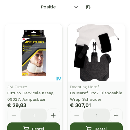
Sorteer op:
3M, Futuro
Daesung Maref
Futuro Cervicale Kraag
Ds Maref Ctc7 Disposable
09027, Aanpasbaar
Wrap Schouder
€ 29,83
€ 307,01
Aantal
Aantal
Bestel
Bestel