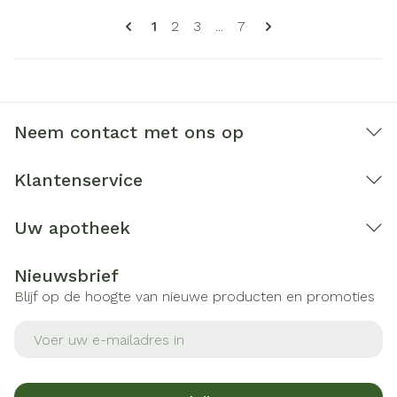
Pagina's
U lees momenteel pagina
Pagina
Pagina
Pagina
1
2
3
...
7
Neem contact met ons op
Klantenservice
Uw apotheek
Nieuwsbrief
Blijf op de hoogte van nieuwe producten en promoties
E-mail adres