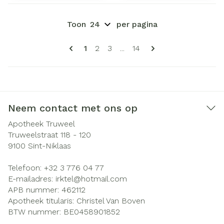
Toon
per pagina
Pagina's
U lees momenteel pagina
Pagina
Pagina
Pagina
1
2
3
...
14
Neem contact met ons op
Apotheek Truweel
Truweelstraat 118 - 120
9100
Sint-Niklaas
Telefoon:
+32 3 776 04 77
E-mailadres:
irktel@
hotmail.com
APB nummer:
462112
Apotheek titularis:
Christel Van Boven
BTW nummer:
BE0458901852