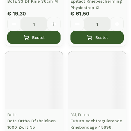
Bota 33 Df Knie 36cm M
Epitact Kniebescherming
Physiostrap Xl
€ 19,30
€ 61,50
Aantal
Aantal
Bestel
Bestel
Bota
3M, Futuro
Bota Ortho Df+baleinen
Futuro Vochtregulerende
1000 Zwrt N5
Kniebandage 45696,