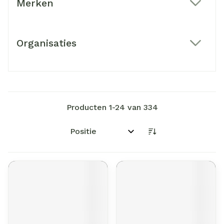
Merken
filter
Organisaties
filter
Producten
1
-
24
van
334
Sorteer op: