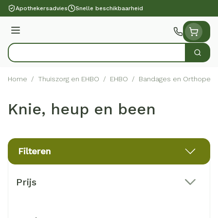
Ga naar de inhoud
Apothekersadvies
Snelle beschikbaarheid
Menu
Zoek
Product, merk, categorie...
Home
/
Thuiszorg en EHBO
/
EHBO
/
Bandages en Orthopedi
Knie, heup en been
Filteren
Doorgaan naar productlijst
Prijs
filter