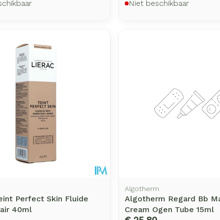
schikbaar
Niet beschikbaar
Algotherm
eint Perfect Skin Fluide
Algotherm Regard Bb Ma
air 40ml
Cream Ogen Tube 15ml
€ 25,80