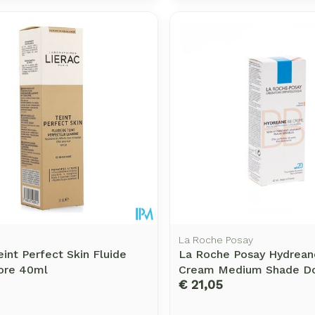
Enkel en vo
Toon meer
rging
Supplementen
Insectenw
middelen
n
Mondmaskers
issen
-
id
d
La Roche Posay
eint Perfect Skin Fluide
La Roche Posay Hydrean
Zelfbruiner
Scheren
ore 40ml
Cream Medium Shade D
€ 21,05