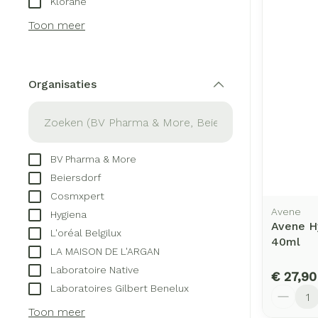
Klorane
Aerosol toeste
kloven
Creme, gel en 
Toon meer
Aerosol access
Blaren
Zuurstof
Eelt
Ademhalingsst
Eksteroog - li
Organisaties
filter
Toon meer
Spieren en ge
BV Pharma & More
Specifiek voo
Naalden en sp
Beiersdorf
Infecties
Lichaamsverzo
Cosmxpert
Spuiten
Avene
Deodorant
Hygiena
Avene H
Oplossing voor 
L'oréal Belgilux
Gezichtsverzor
Luizen
40ml
LA MAISON DE L'ARGAN
Naalden
Laboratoire Native
€ 27,90
Naalden voor i
Laboratoires Gilbert Benelux
Aantal
Diagnostica
pennaalden
Toon meer
Toon meer