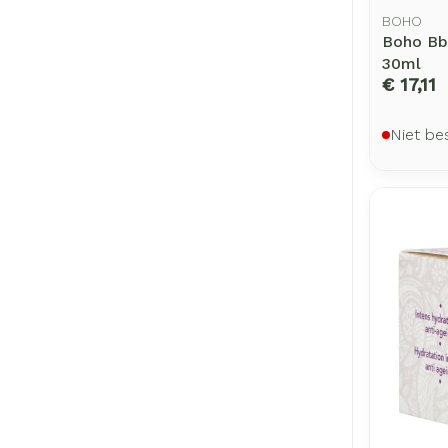
BOHO
Boho Bb
30ml
€ 17,11
Niet be