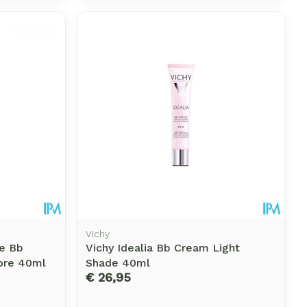
et
erende
Parfums en
geurproducten
Vichy
e Bb
Vichy Idealia Bb Cream Light
CBD
ore 40ml
Shade 40ml
€ 26,95