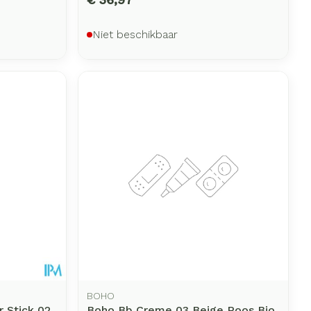
Niet beschikbaar
BOHO
 Stick 02
Boho Bb Creme 03 Beige Roos Bio