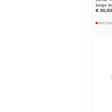
Beige B
€ 30,50
Niet be