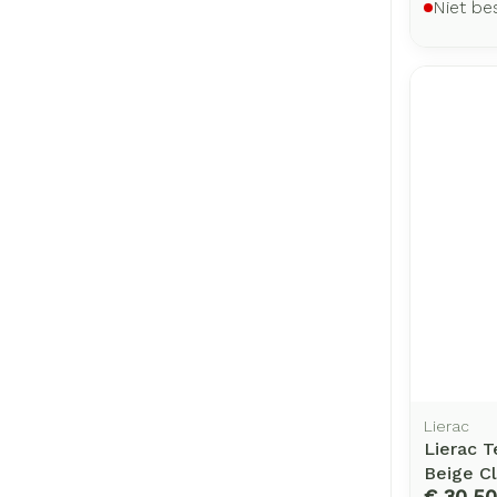
Niet be
Lierac
Lierac T
Beige Cl
€ 30,50