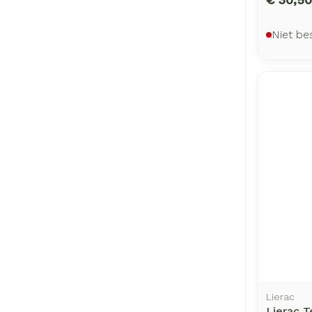
Niet be
Lierac
Lierac T