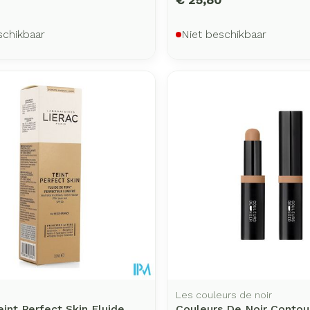
schikbaar
Niet beschikbaar
Les couleurs de noir
eint Perfect Skin Fluide
Couleurs De Noir Contour