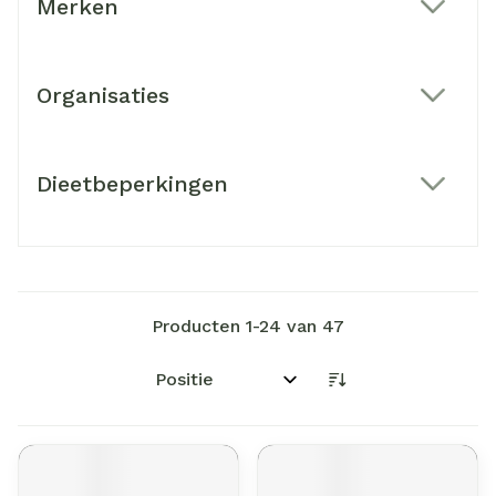
Merken
filter
Organisaties
filter
Dieetbeperkingen
filter
Producten
1
-
24
van
47
Sorteer op: