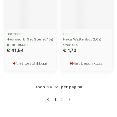
Hartmann
Heka
Hydrosorb Gel Steriel 15g
Heka Wattenbol 2,0g
10 9008410
Steriel 5
€ 41,54
€ 1,70
Niet beschikbaar
Niet beschikbaar
Toon
per pagina
Pagina's
U lees momenteel pagina
Pagina
1
2