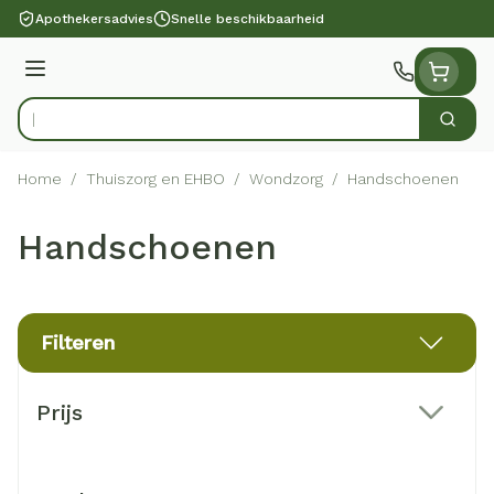
Ga naar de inhoud
Apothekersadvies
Snelle beschikbaarheid
Menu
Zoek
Product, merk, categorie...
Home
/
Thuiszorg en EHBO
/
Wondzorg
/
Handschoenen
Handschoenen
Filteren
Doorgaan naar productlijst
Prijs
filter