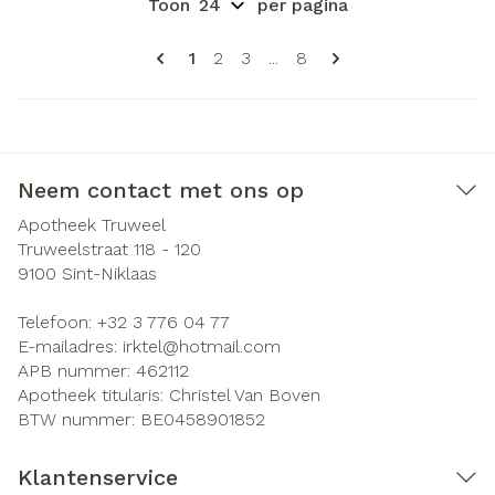
Toon
per pagina
Pagina's
U lees momenteel pagina
Pagina
Pagina
Pagina
1
2
3
...
8
Neem contact met ons op
Apotheek Truweel
Truweelstraat 118 - 120
9100
Sint-Niklaas
Telefoon:
+32 3 776 04 77
E-mailadres:
irktel@
hotmail.com
APB nummer:
462112
Apotheek titularis:
Christel Van Boven
BTW nummer:
BE0458901852
Klantenservice