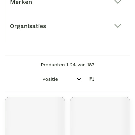
Merken
filter
Organisaties
filter
Producten
1
-
24
van
187
Sorteer op: