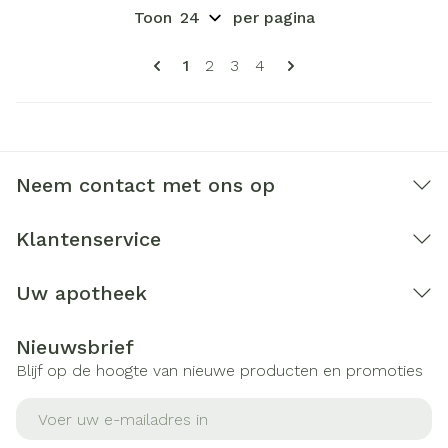
Toon
per pagina
Pagina's
U lees momenteel pagina
Pagina
Pagina
Pagina
1
2
3
4
Neem contact met ons op
Klantenservice
Uw apotheek
Nieuwsbrief
Blijf op de hoogte van nieuwe producten en promoties
E-mail adres