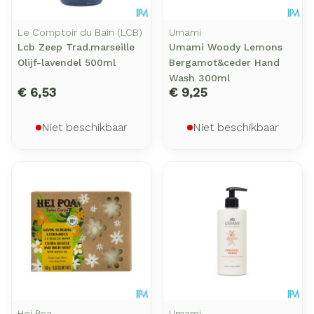
Le Comptoir du Bain (LCB)
Umami
Lcb Zeep Trad.marseille
Umami Woody Lemons
Olijf-lavendel 500ml
Bergamot&ceder Hand
Wash 300ml
€ 6,53
€ 9,25
Niet beschikbaar
Niet beschikbaar
Hei Poa
Umami