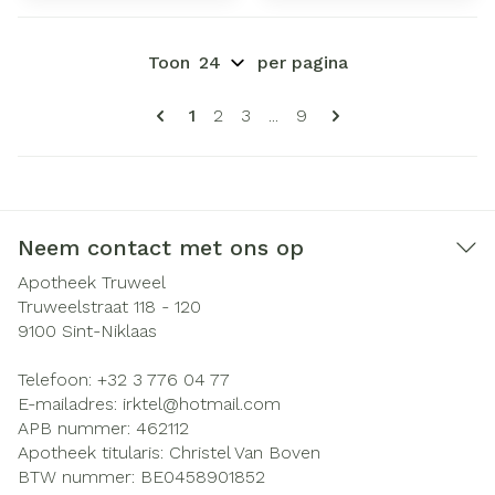
Toon
per pagina
Pagina's
U lees momenteel pagina
Pagina
Pagina
Pagina
1
2
3
...
9
Neem contact met ons op
Apotheek Truweel
Truweelstraat 118 - 120
9100
Sint-Niklaas
Telefoon:
+32 3 776 04 77
E-mailadres:
irktel@
hotmail.com
APB nummer:
462112
Apotheek titularis:
Christel Van Boven
BTW nummer:
BE0458901852