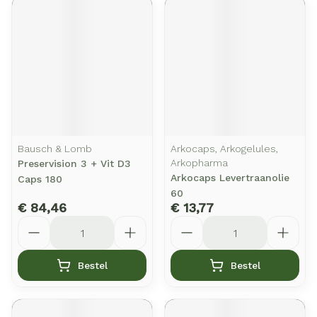
Bausch & Lomb
Arkocaps, Arkogelules,
Arkopharma
Preservision 3 + Vit D3
Arkocaps Levertraanolie
Caps 180
60
€ 84,46
€ 13,77
Aantal
Aantal
Bestel
Bestel