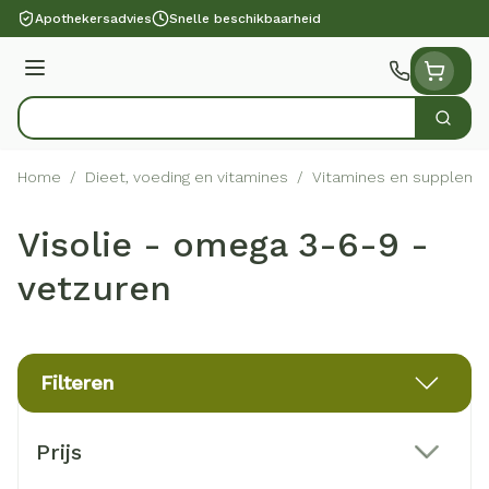
Ga naar de inhoud
Apothekersadvies
Snelle beschikbaarheid
Menu
Zoek
Product, merk, categorie...
Home
/
Dieet, voeding en vitamines
/
Vitamines en suppleme
Visolie - omega 3-6-9 -
vetzuren
Filteren
Doorgaan naar productlijst
Prijs
filter