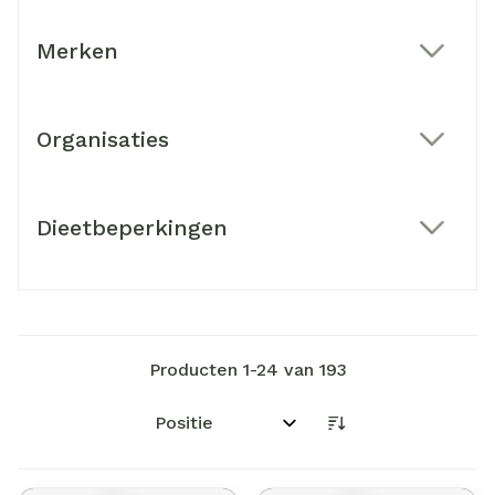
Merken
filter
Organisaties
filter
Dieetbeperkingen
filter
Producten
1
-
24
van
193
Sorteer op: