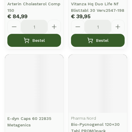
Arterin Cholesterol Comp
Vitanza Hq Duo Life Nf
150
Blist.tabl 30 Verv.2547-198
€ 84,99
€ 39,95
Aantal
Aantal
Bestel
Bestel
Pharma Nord
E-dyn Caps 60 22835
Bio-Pycnogenol 120+30
Metagenics
Tabl PROMOpack