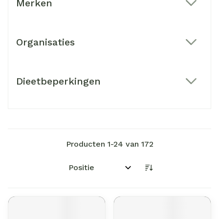
Merken
filter
Organisaties
filter
Dieetbeperkingen
filter
Producten
1
-
24
van
172
Sorteer op: