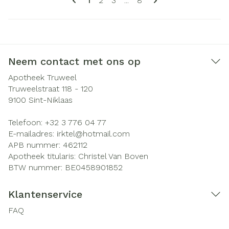
1
2
3
...
8
Neem contact met ons op
Apotheek Truweel
Truweelstraat 118 - 120
9100
Sint-Niklaas
Telefoon:
+32 3 776 04 77
E-mailadres:
irktel@
hotmail.com
APB nummer:
462112
Apotheek titularis:
Christel Van Boven
BTW nummer:
BE0458901852
Klantenservice
FAQ