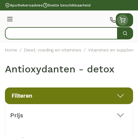
Ga naar de inhoud
Apothekersadvies
Snelle beschikbaarheid
Menu
Zoek
Product, merk, categorie...
Home
/
Dieet, voeding en vitamines
/
Vitamines en suppleme
Antioxydanten - detox
Filteren
Doorgaan naar productlijst
Prijs
filter