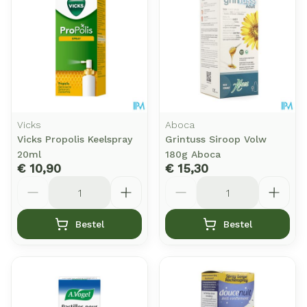
Vicks
Aboca
Vicks Propolis Keelspray
Grintuss Siroop Volw
20ml
180g Aboca
€ 10,90
€ 15,30
Aantal
Aantal
Bestel
Bestel