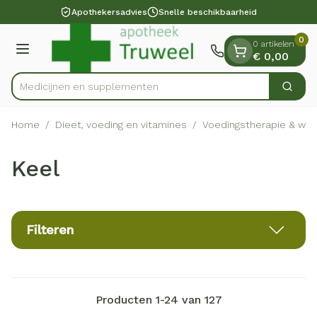
Dia 1 van 1
Ga naar de inhoud
Apothekersadvies
Snelle beschikbaarheid
0
0 artikelen
Menu
€ 0,00
Medicij
Zoek
Product, merk, categorie...
Home
/
Dieet, voeding en vitamines
/
Voedingstherapie & welz
Keel
Filteren
Producten
1
-
24
van
127