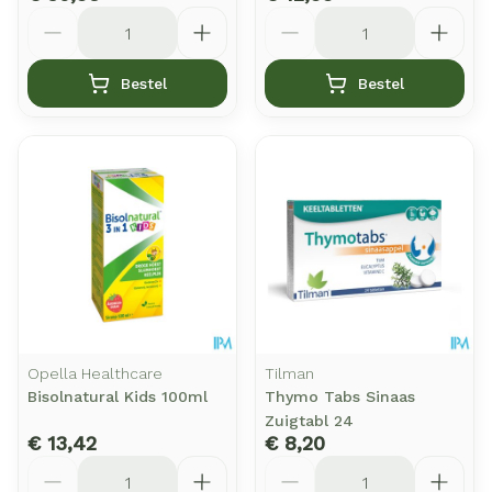
Aantal
Aantal
Bestel
Bestel
Opella Healthcare
Tilman
Bisolnatural Kids 100ml
Thymo Tabs Sinaas
Zuigtabl 24
€ 13,42
€ 8,20
Aantal
Aantal