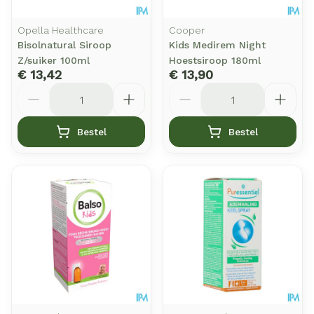
Opella Healthcare
Cooper
Bisolnatural Siroop
Kids Medirem Night
Z/suiker 100ml
Hoestsiroop 180ml
€ 13,42
€ 13,90
Aantal
Aantal
Bestel
Bestel