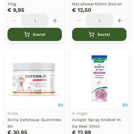
110g
Nat.afweer150ml Boiron
€ 9,95
€ 12,50
Aantal
Aantal
Bestel
Bestel
Soria
A. Vogel
Soria Defensup Gummies
A.vogel Spray Kriebel In
60
De Keel 30ml
€ 30,95
€ 12,99