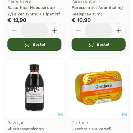
Pierre Fabre
Puressentiel
Balso Kids Hoestsiroop
Puressentiel Ademhaling
Z/suiker 125ml + Pipet Nf
Keelspray 15ml
€ 12,90
€ 10,90
Aantal
Aantal
Bestel
Bestel
Revogan
Grethers
Vlierbessensiroop
Grether's Suikervrij