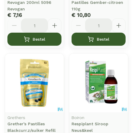
Revogan 200ml 5096
Pastilles Gember-citroen
Revogan
110g
€ 7,16
€ 10,80
Aantal
Aantal
Bestel
Bestel
Grethers
Boiron
Grether's Pastilles
Respiplant Siroop
Blackcurr.z/suiker Refill
Neus&keel