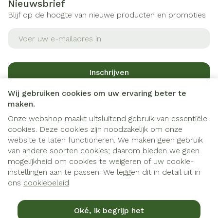
Nieuwsbrief
Blijf op de hoogte van nieuwe producten en promoties
E-mail adres
Inschrijven
Wij gebruiken cookies om uw ervaring beter te
Door op inschrijven te klikken, schrijft u zich in voor onze
maken.
nieuwsbrief en gaat u akkoord met onze
privacy policy
.
Onze webshop maakt uitsluitend gebruik van essentiële
cookies. Deze cookies zijn noodzakelijk om onze
website te laten functioneren. We maken geen gebruik
van andere soorten cookies; daarom bieden we geen
mogelijkheid om cookies te weigeren of uw cookie-
instellingen aan te passen. We leggen dit in detail uit in
Juridische links
ons
cookiebeleid
Oké, ik begrijp het