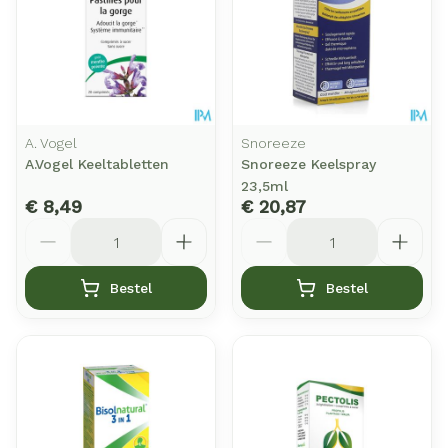
A. Vogel
Snoreeze
A.Vogel Keeltabletten
Snoreeze Keelspray
23,5ml
€ 8,49
€ 20,87
Aantal
Aantal
Bestel
Bestel