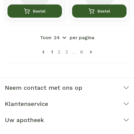
Bestel
Bestel
Toon
per pagina
Pagina's
U lees momenteel pagina
Pagina
Pagina
Pagina
1
2
3
...
6
Neem contact met ons op
Klantenservice
Uw apotheek