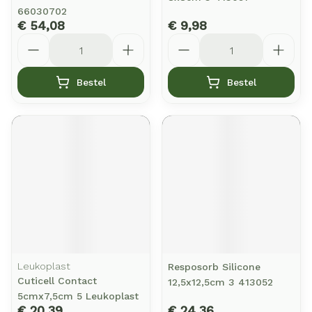
66030702
€ 54,08
€ 9,98
Aantal
Aantal
Bestel
Bestel
Leukoplast
Resposorb Silicone
Cuticell Contact
12,5x12,5cm 3 413052
5cmx7,5cm 5 Leukoplast
€ 20,39
€ 24,36