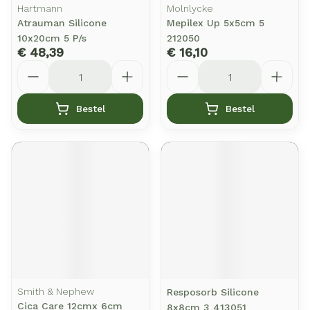
Hartmann
Molnlycke
Atrauman Silicone
Mepilex Up 5x5cm 5
10x20cm 5 P/s
212050
€ 48,39
€ 16,10
Aantal
Aantal
Bestel
Bestel
Smith & Nephew
Resposorb Silicone
Cica Care 12cmx 6cm
8x8cm 3 413051