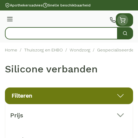
Ga naar de inhoud
Apothekersadvies
Snelle beschikbaarheid
Menu
Zoek
Product, merk, categorie...
Home
/
Thuiszorg en EHBO
/
Wondzorg
/
Gespecialiseerde 
Silicone verbanden
Filteren
Doorgaan naar productlijst
Prijs
filter