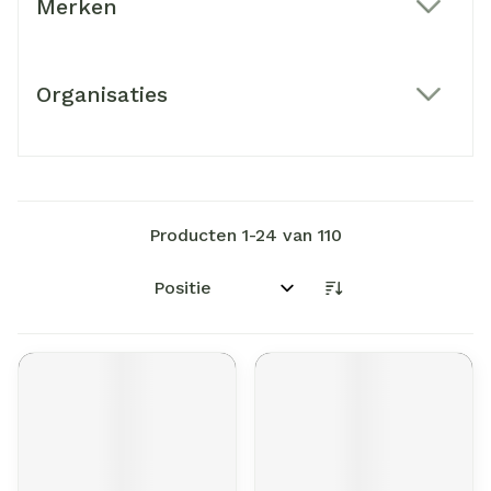
Merken
filter
Organisaties
filter
Producten
1
-
24
van
110
Sorteer op: