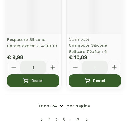
Cosmopor
Resposorb Silicone
Cosmopor Silicone
Border 8x8cm 3 4130110
Selfcare 7,2x5cm 5
€ 9,98
€ 10,09
Aantal
Aantal
Bestel
Bestel
Toon
per pagina
Pagina's
U lees momenteel pagina
Pagina
Pagina
Pagina
1
2
3
...
5