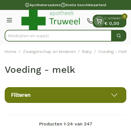
Dia 1 van 1
Ga naar de inhoud
Apothekersadvies
Snelle beschikbaarheid
0
0 artikelen
Menu
€ 0,00
Zoek
Product, merk, categorie...
Home
/
Zwangerschap en kinderen
/
Baby
/
Voeding - melk
Voeding - melk
Filteren
Producten
1
-
24
van
247