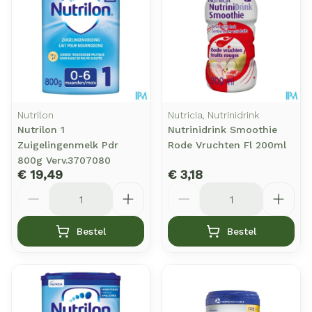
Nutrilon
Nutricia, Nutrinidrink
Nutrilon 1
Nutrinidrink Smoothie
Zuigelingenmelk Pdr
Rode Vruchten Fl 200ml
800g Verv.3707080
€ 19,49
€ 3,18
Aantal
Aantal
Bestel
Bestel