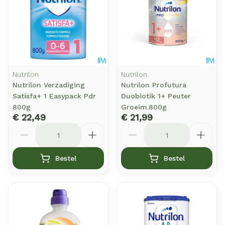
Nutrilon
Nutrilon
Nutrilon Verzadiging
Nutrilon Profutura
Satisfa+ 1 Easypack Pdr
Duobiotik 1+ Peuter
800g
Groeim.800g
€ 22,49
€ 21,99
Aantal
Aantal
Bestel
Bestel