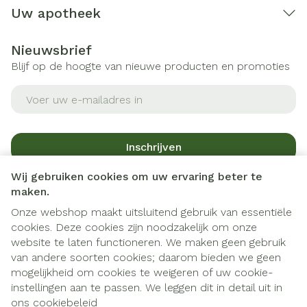
Uw apotheek
Nieuwsbrief
Blijf op de hoogte van nieuwe producten en promoties
E-mail adres
Inschrijven
Wij gebruiken cookies om uw ervaring beter te
Door op inschrijven te klikken, schrijft u zich in voor onze
maken.
nieuwsbrief en gaat u akkoord met onze
privacy policy
.
Onze webshop maakt uitsluitend gebruik van essentiële
cookies. Deze cookies zijn noodzakelijk om onze
website te laten functioneren. We maken geen gebruik
van andere soorten cookies; daarom bieden we geen
mogelijkheid om cookies te weigeren of uw cookie-
instellingen aan te passen. We leggen dit in detail uit in
Juridische links
ons
cookiebeleid