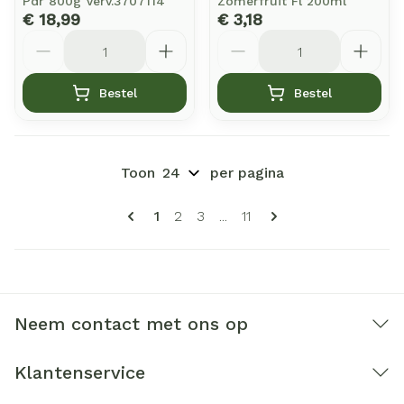
Pdr 800g Verv.3707114
Zomerfruit Fl 200ml
€ 18,99
€ 3,18
Aantal
Aantal
Bestel
Bestel
Toon
per pagina
Pagina's
U lees momenteel pagina
Pagina
Pagina
Pagina
1
2
3
...
11
Neem contact met ons op
Klantenservice