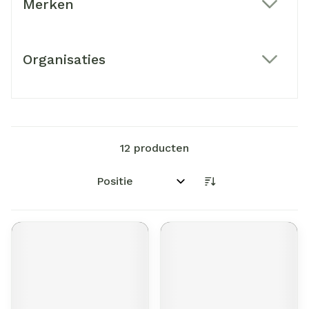
Merken
filter
Organisaties
filter
12
producten
Sorteer op: