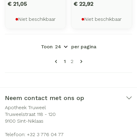
€ 21,05
€ 22,92
Niet beschikbaar
Niet beschikbaar
Toon
per pagina
Pagina's
U lees momenteel pagina
Pagina
1
2
Neem contact met ons op
Apotheek Truweel
Truweelstraat 118 - 120
9100
Sint-Niklaas
Telefoon:
+32 3 776 04 77