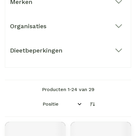
Merken
filter
Organisaties
filter
Dieetbeperkingen
filter
Producten
1
-
24
van
29
Sorteer op: