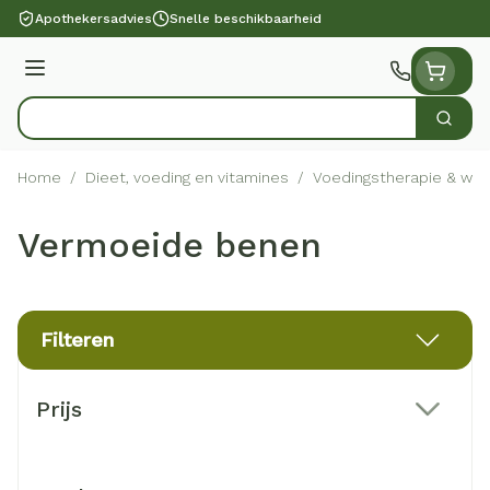
Ga naar de inhoud
Apothekersadvies
Snelle beschikbaarheid
Menu
Zoek
Product, merk, categorie...
Home
/
Dieet, voeding en vitamines
/
Voedingstherapie & welz
Vermoeide benen
Filteren
Doorgaan naar productlijst
Prijs
filter