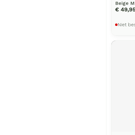
Beige M
€ 49,9
Niet be