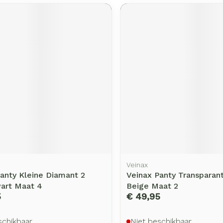
rging
Supplementen
Insectenw
middelen
n
Mondmaskers
issen
-
id
d
Zelfbruiner
Scheren
Veinax
anty Kleine Diamant 2
Veinax Panty Transparan
art Maat 4
Beige Maat 2
5
€ 49,95
schikbaar
Niet beschikbaar