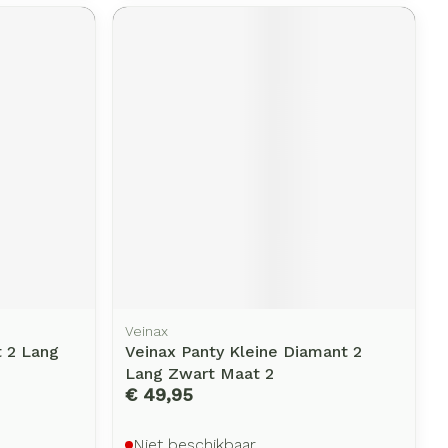
erende
Parfums en
geurproducten
CBD
Veinax
t 2 Lang
Veinax Panty Kleine Diamant 2
Lang Zwart Maat 2
€ 49,95
Niet beschikbaar