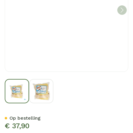
View larger image
View larger image
Botapad Enkelvastbinders 
Op bestelling
€ 37,90