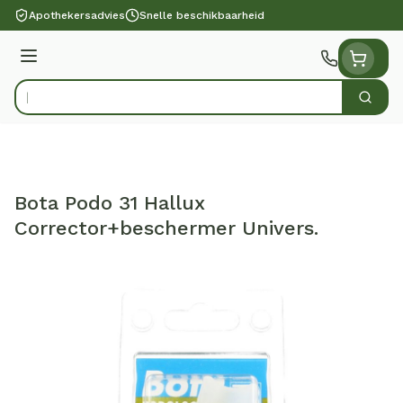
Ga naar de inhoud
Apothekersadvies
Snelle beschikbaarheid
Menu
Zoek
Product, merk, categorie...
Bota Podo 31 Hallux
Corrector+beschermer Univers.