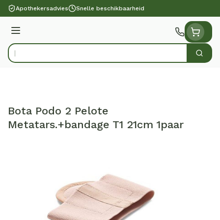
Ga naar de inhoud
Apothekersadvies
Snelle beschikbaarheid
Menu
Zoek
Product, merk, categorie...
Bota Podo 2 Pelote
Metatars.+bandage T1 21cm 1paar