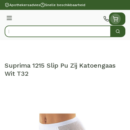
Ga naar de inhoud
Apothekersadvies
Snelle beschikbaarheid
Menu
Zoek
Product, merk, categorie...
Suprima 1215 Slip Pu Zij Katoengaas
Wit T32