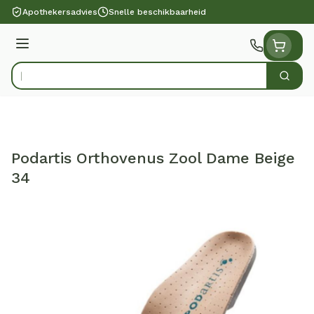
Ga naar de inhoud
Apothekersadvies
Snelle beschikbaarheid
Menu
Zoek
Product, merk, categorie...
Podartis Orthovenus Zool Dame Beige
34