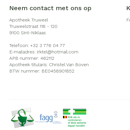
Zuurstof
Eelt
Neem contact met ons op
K
Ademhalingsst
Eksteroog - li
Apotheek Truweel
F
Truweelstraat 118 - 120
Toon meer
9100
Sint-Niklaas
Spieren en ge
Telefoon:
+32 3 776 04 77
Specifiek voo
E-mailadres:
irktel@
hotmail.com
Naalden en sp
APB nummer:
462112
Infecties
Lichaamsverzo
Apotheek titularis:
Christel Van Boven
Spuiten
BTW nummer:
BE0458901852
Deodorant
Oplossing voor 
Gezichtsverzor
Luizen
Naalden
Naalden voor i
Diagnostica
pennaalden
Toon meer