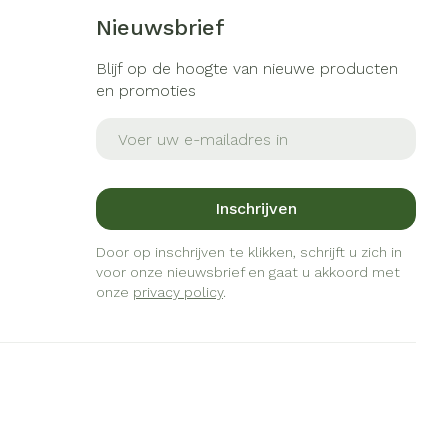
s
Bed
Nieuwsbrief
ng zon
Doorliggen - decubitis
gie
Urinewegen
Blijf op de hoogte van nieuwe producten
Toon meer
en promoties
eid, spanning
Stoppen met roken
E-mail adres
t en intieme
Gezichtsreiniging -
ontschminken
en
Instrumenten
Inschrijven
Anti tumor middelen
 -
en
Reinigingsmelk, - crème, -
che
Door op inschrijven te klikken, schrijft u zich in
ie
olie en gel
voor onze nieuwsbrief en gaat u akkoord met
Anesthesie
jn
onze
privacy policy
Tonic - lotion
.
zorging
Micellair water
ie
Diverse
Specifiek voor de ogen
geneesmiddelen
Toon meer
et