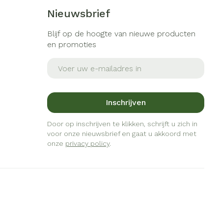
s
Bed
Nieuwsbrief
ng zon
Doorliggen - decubitis
gie
Urinewegen
Blijf op de hoogte van nieuwe producten
Toon meer
en promoties
eid, spanning
Stoppen met roken
E-mail adres
t en intieme
Gezichtsreiniging -
ontschminken
en
Instrumenten
Inschrijven
Anti tumor middelen
 -
en
Reinigingsmelk, - crème, -
che
Door op inschrijven te klikken, schrijft u zich in
ie
olie en gel
voor onze nieuwsbrief en gaat u akkoord met
Anesthesie
jn
onze
privacy policy
Tonic - lotion
.
zorging
Micellair water
ie
Diverse
Specifiek voor de ogen
geneesmiddelen
Toon meer
et