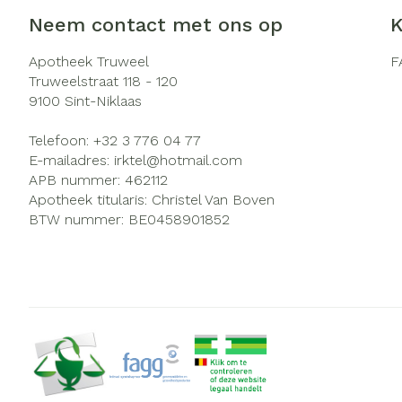
Zuurstof
Eelt
Neem contact met ons op
K
Ademhalingsst
Eksteroog - li
Apotheek Truweel
F
Truweelstraat 118 - 120
Toon meer
9100
Sint-Niklaas
Spieren en ge
Telefoon:
+32 3 776 04 77
Specifiek voo
E-mailadres:
irktel@
hotmail.com
Naalden en sp
APB nummer:
462112
Infecties
Lichaamsverzo
Apotheek titularis:
Christel Van Boven
Spuiten
BTW nummer:
BE0458901852
Deodorant
Oplossing voor 
Gezichtsverzor
Luizen
Naalden
Naalden voor i
Diagnostica
pennaalden
Toon meer