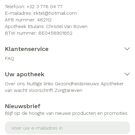
Telefoon:
+32 3 776 04 77
E-mailadres:
irktel@
hotmail.com
APB nummer:
462112
Apotheek titularis:
Christel Van Boven
BTW nummer:
BE0458901852
Klantenservice
FAQ
Uw apotheek
Over ons
Nuttige links
Gezondheidsnieuws
Apotheker
van wacht
Voorschrift
Zorgtarieven
Nieuwsbrief
Blijf op de hoogte van nieuwe producten en promoties
E-mail adres