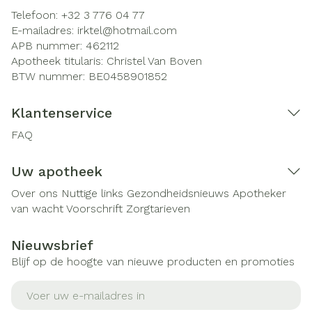
Telefoon:
+32 3 776 04 77
E-mailadres:
irktel@
hotmail.com
APB nummer:
462112
Apotheek titularis:
Christel Van Boven
BTW nummer:
BE0458901852
Klantenservice
FAQ
Uw apotheek
Over ons
Nuttige links
Gezondheidsnieuws
Apotheker
van wacht
Voorschrift
Zorgtarieven
Nieuwsbrief
Blijf op de hoogte van nieuwe producten en promoties
E-mail adres