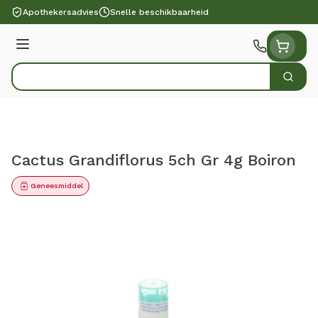
Ga naar de inhoud
Apothekersadvies
Snelle beschikbaarheid
Menu
Zoek
Product, merk, categorie...
Cactus Grandiflorus 5ch Gr 4g Boiron
Geneesmiddel