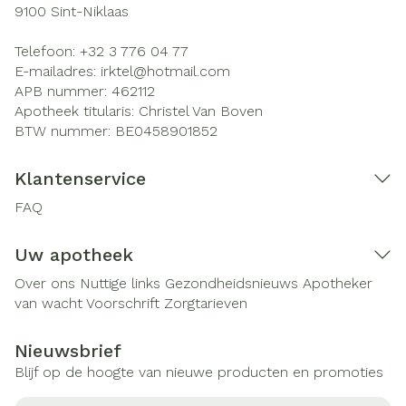
9100
Sint-Niklaas
Telefoon:
+32 3 776 04 77
E-mailadres:
irktel@
hotmail.com
APB nummer:
462112
Apotheek titularis:
Christel Van Boven
BTW nummer:
BE0458901852
Klantenservice
FAQ
Uw apotheek
Over ons
Nuttige links
Gezondheidsnieuws
Apotheker
van wacht
Voorschrift
Zorgtarieven
Nieuwsbrief
Blijf op de hoogte van nieuwe producten en promoties
E-mail adres