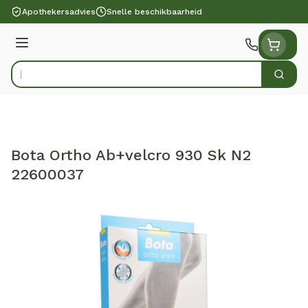
Ga naar de inhoud
Apothekersadvies
Snelle beschikbaarheid
Menu
Zoek
Product, merk, categorie...
Bota Ortho Ab+velcro 930 Sk N2
22600037