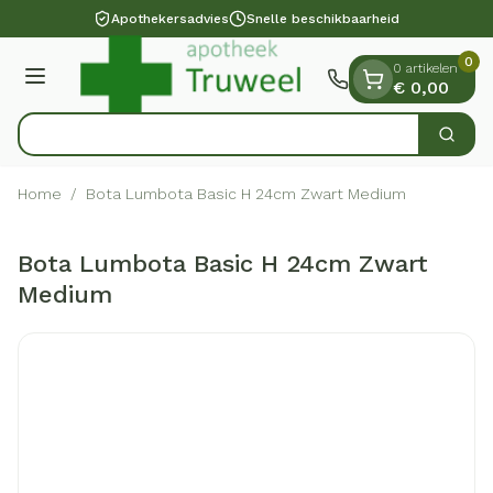
Dia 1 van 1
Ga naar de inhoud
Apothekersadvies
Snelle beschikbaarheid
0
0 artikelen
Menu
€ 0,00
Op
Zoek
Product, merk, categorie...
Home
/
Bota Lumbota Basic H 24cm Zwart Medium
Bota Lumbota Basic H 24cm Zwart
Medium