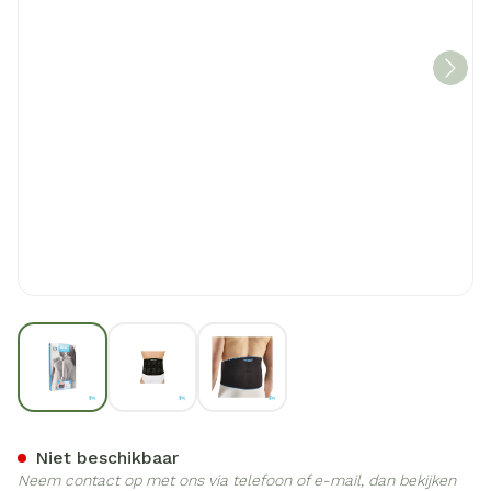
View larger image
View larger image
View larger image
Bota Lumbota Basic H 24c
Niet beschikbaar
Neem contact op met ons via telefoon of e-mail, dan bekijken