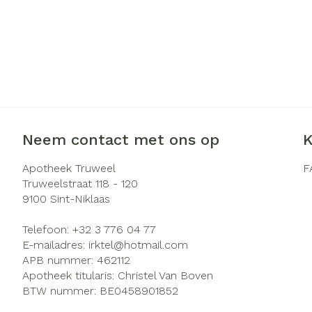
Neem contact met ons op
K
Apotheek Truweel
F
Truweelstraat 118 - 120
9100
Sint-Niklaas
Telefoon:
+32 3 776 04 77
E-mailadres:
irktel@
hotmail.com
APB nummer:
462112
Apotheek titularis:
Christel Van Boven
BTW nummer:
BE0458901852